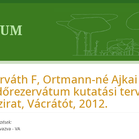
rváth F, Ortmann-né Ajkai
dőrezervátum kutatási ter
zirat, Vácrátót, 2012.
zések
vazva - VA