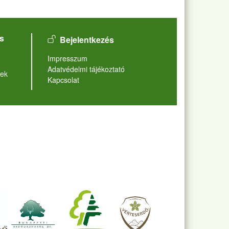
User account menu
s
Bejelentkezés
Lábléc
Impresszum
Adatvédelmi tájékoztató
ek
Kapcsolat