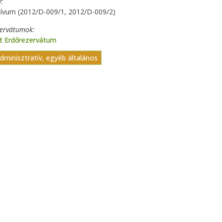
y
hívum (2012/D-009/1, 2012/D-009/2)
zervátumok
t Erdőrezervátum
adminisztratív, egyéb általános