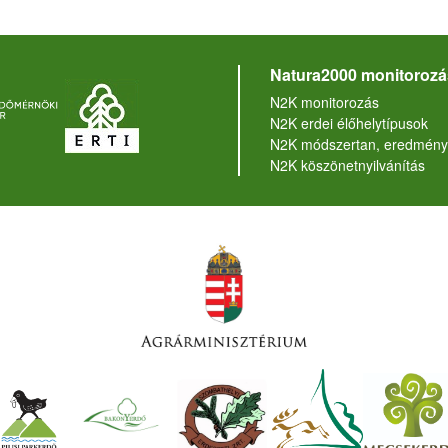
Natura2000 monitorozá
N2K monitorozás
N2K erdei élőhelytípusok
N2K módszertan, eredmény
N2K köszönetnyilvánítás