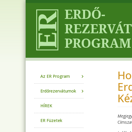
Ugrás a tartalomra
Ho
Main navigation
Az ER Program
Er
Erdőrezervátumok
Ké
HÍREK
Megjegy
ER Füzetek
Címsza