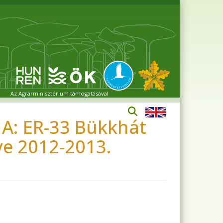
Az Agrárminisztérium támogatásával
 A: ER-33 Bükkhát
ve 2012-2013.