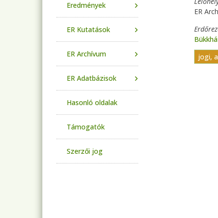
Lelőhel
Eredmények
ER Arc
Erdőre
ER Kutatások
Bükkhá
ER Archívum
jogi, 
ER Adatbázisok
Hasonló oldalak
Támogatók
Szerzői jog