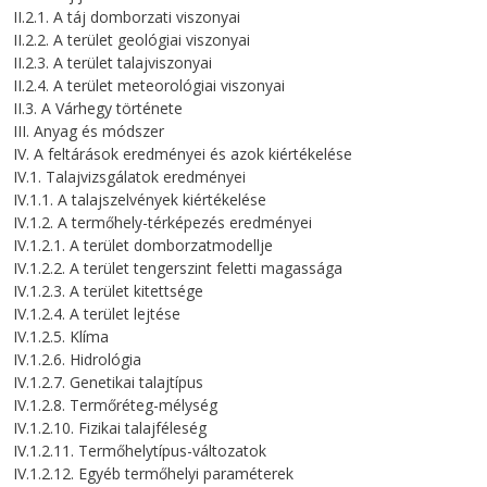
II.2.1. A táj domborzati viszonyai
II.2.2. A terület geológiai viszonyai
II.2.3. A terület talajviszonyai
II.2.4. A terület meteorológiai viszonyai
II.3. A Várhegy története
III. Anyag és módszer
IV. A feltárások eredményei és azok kiértékelése
IV.1. Talajvizsgálatok eredményei
IV.1.1. A talajszelvények kiértékelése
IV.1.2. A termőhely-térképezés eredményei
IV.1.2.1. A terület domborzatmodellje
IV.1.2.2. A terület tengerszint feletti magassága
IV.1.2.3. A terület kitettsége
IV.1.2.4. A terület lejtése
IV.1.2.5. Klíma
IV.1.2.6. Hidrológia
IV.1.2.7. Genetikai talajtípus
IV.1.2.8. Termőréteg-mélység
IV.1.2.10. Fizikai talajféleség
IV.1.2.11. Termőhelytípus-változatok
IV.1.2.12. Egyéb termőhelyi paraméterek