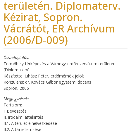
területén. Diplomaterv.
Kézirat, Sopron.
Vácrátót, ER Archívum
(2006/D-009)
Összefoglalás
Termőhely-térképezés a Várhegy-erdőrezervátum területén
(Diplomaterv)
Készítette: Juhász Péter, erdőmérnök jelölt
Konzulens: dr. Kovács Gábor egyetemi docens
Sopron, 2006
Megjegyzések
Tartalom:
I. Bevezetés
II. Irodalmi áttekintés
II.1. A terület elhelyezkedése
II.2. A táj jellemzése