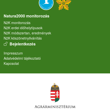
Natura2000 monitorozás
N2K monitorozás
N2K erdei élőhelytípusok
N2K módszertan, eredmények
N2K köszönetnyilvánítás
User account menu
Bejelentkezés
Lábléc
Impresszum
Adatvédelmi tájékoztató
Kapcsolat