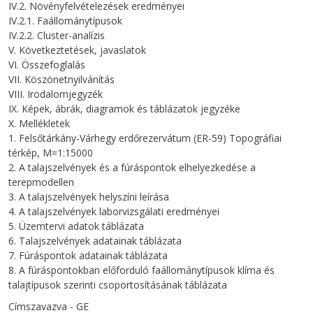
IV.2. Növényfelvételezések eredményei
IV.2.1. Faállománytípusok
IV.2.2. Cluster-analízis
V. Következtetések, javaslatok
VI. Összefoglalás
VII. Köszönetnyilvánítás
VIII. Irodalomjegyzék
IX. Képek, ábrák, diagramok és táblázatok jegyzéke
X. Mellékletek
1. Felsőtárkány-Várhegy erdőrezervátum (ER-59) Topográfiai
térkép, M=1:15000
2. A talajszelvények és a fúráspontok elhelyezkedése a
terepmodellen
3. A talajszelvények helyszíni leírása
4. A talajszelvények laborvizsgálati eredményei
5. Üzemtervi adatok táblázata
6. Talajszelvények adatainak táblázata
7. Fúráspontok adatainak táblázata
8. A fúráspontokban előforduló faállománytípusok klíma és
talajtípusok szerinti csoportosításának táblázata
Címszavazva - GE