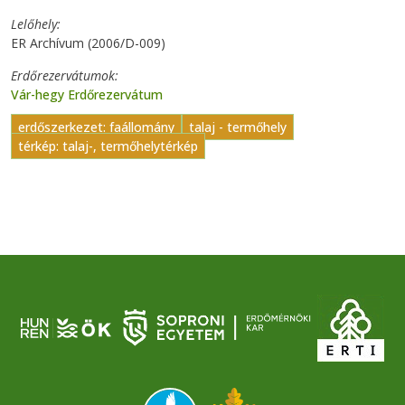
Lelőhely
ER Archívum (2006/D-009)
Erdőrezervátumok
Vár-hegy Erdőrezervátum
erdőszerkezet: faállomány
talaj - termőhely
térkép: talaj-, termőhelytérkép