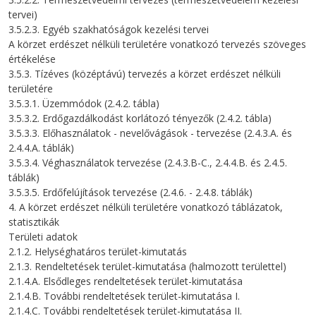
tervei)
3.5.2.3. Egyéb szakhatóságok kezelési tervei
A körzet erdészet nélküli területére vonatkozó tervezés szöveges
értékelése
3.5.3. Tízéves (középtávú) tervezés a körzet erdészet nélküli
területére
3.5.3.1. Üzemmódok (2.4.2. tábla)
3.5.3.2. Erdőgazdálkodást korlátozó tényezők (2.4.2. tábla)
3.5.3.3. Előhasználatok - nevelővágások - tervezése (2.4.3.A. és
2.4.4.A. táblák)
3.5.3.4. Véghasználatok tervezése (2.4.3.B-C., 2.4.4.B. és 2.4.5.
táblák)
3.5.3.5. Erdőfelújítások tervezése (2.4.6. - 2.4.8. táblák)
4. A körzet erdészet nélküli területére vonatkozó táblázatok,
statisztikák
Területi adatok
2.1.2. Helységhatáros terület-kimutatás
2.1.3. Rendeltetések terület-kimutatása (halmozott területtel)
2.1.4.A. Elsődleges rendeltetések terület-kimutatása
2.1.4.B. További rendeltetések terület-kimutatása I.
2.1.4.C. További rendeltetések terület-kimutatása II.