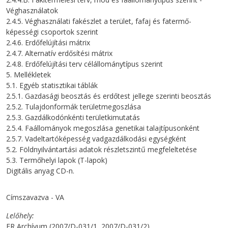
Véghasználatok
2.4.5. Véghasználati fakészlet a terület, fafaj és fatermő-
képességi csoportok szerint
2.4.6. Erdőfelújítási mátrix
2.4.7. Alternatív erdősítési mátrix
2.4.8. Erdőfelújítási terv célállománytípus szerint
5. Mellékletek
5.1. Egyéb statisztikai táblák
2.5.1. Gazdasági beosztás és erdőtest jellege szerinti beosztás
2.5.2. Tulajdonformák területmegoszlása
2.5.3. Gazdálkodónkénti területkimutatás
2.5.4. Faállományok megoszlása genetikai talajtípusonként
2.5.7. Vadeltartóképesség vadgazdálkodási egységként
5.2. Földnyilvántartási adatok részletszintű megfeleltetése
5.3. Termőhelyi lapok (T-lapok)
Digitális anyag CD-n.
Címszavazva - VA
Lelőhely
ER Archívum (2007/D-031/1, 2007/D-031/2)