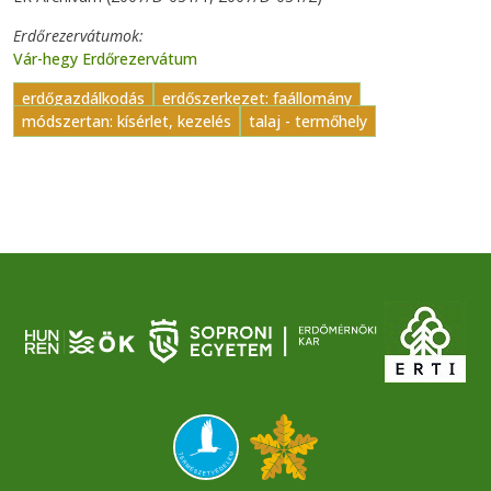
Erdőrezervátumok
Vár-hegy Erdőrezervátum
erdőgazdálkodás
erdőszerkezet: faállomány
módszertan: kísérlet, kezelés
talaj - termőhely