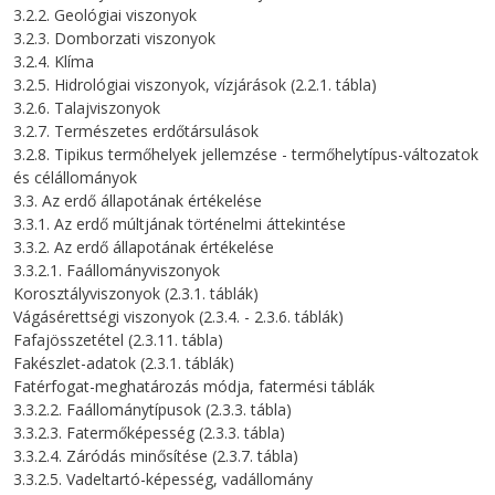
3.2.2. Geológiai viszonyok
3.2.3. Domborzati viszonyok
3.2.4. Klíma
3.2.5. Hidrológiai viszonyok, vízjárások (2.2.1. tábla)
3.2.6. Talajviszonyok
3.2.7. Természetes erdőtársulások
3.2.8. Tipikus termőhelyek jellemzése - termőhelytípus-változatok
és célállományok
3.3. Az erdő állapotának értékelése
3.3.1. Az erdő múltjának történelmi áttekintése
3.3.2. Az erdő állapotának értékelése
3.3.2.1. Faállományviszonyok
Korosztályviszonyok (2.3.1. táblák)
Vágásérettségi viszonyok (2.3.4. - 2.3.6. táblák)
Fafajösszetétel (2.3.11. tábla)
Fakészlet-adatok (2.3.1. táblák)
Fatérfogat-meghatározás módja, fatermési táblák
3.3.2.2. Faállománytípusok (2.3.3. tábla)
3.3.2.3. Fatermőképesség (2.3.3. tábla)
3.3.2.4. Záródás minősítése (2.3.7. tábla)
3.3.2.5. Vadeltartó-képesség, vadállomány