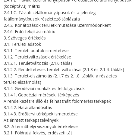
(középtávú) mátrix
2.4.1.C. Távlati célállománytípusok és a jelenlegi
faállománytípusok részletező táblázata
2.4.2. Korlátozások területkimutatása üzemmódonként
2.4.6. Erdő-felújítási mátrix
3. Szöveges értékelés
3.1. Területi adatok
3.1.1. Területi adatok ismertetése
3.1.2. Területváltozások értékelése
3.1.2.1. Területváltozás (2.1.6 tábla)
3.1.2.2. Rendeltetések területi változásai (2.1.3 és 2.1.4. táblák)
3.1.3. Terület-elszámolás (2.1.7 és 2.1.8. táblák, a részletes
terület-elszámolás)
3.1.4. Geodéziai munkák és feldolgozásuk
3.1.4.1. Geodéziai mérések, térképezés
A rendelkezésre álló és felhasznált földmérési térképek
3.1.4.2. Határállandósítás
3.1.4.3. Erdőtervi térképek ismertetése
Az érintett térképszelvények
3.2. A termőhelyi viszonyok értékelése
3.2.1. Földrajzi fekvés, erdészeti táj