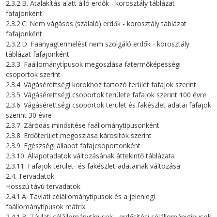
2.3.2.B. Átalakítás alatt álló erdők - korosztály táblázat
fafajonként
2.3.2.C. Nem vágásos (szálaló) erdők - korosztály táblázat
fafajonként
2.3.2.D. Faanyagtermelést nem szolgáló erdők - korosztály
táblázat fafajonként
2.3.3. Faállománytípusok megoszlása fatermőképességi
csoportok szerint
2.3.4. Vágásérettségi korokhoz tartozó terület fafajok szerint
2.3.5. Vágásérettségi csoportok területe fafajok szerint 100 évre
2.3.6. Vágásérettségi csoportok terület és fakészlet adatai fafajok
szerint 30 évre
2.3.7. Záródás minősítése faállománytípusonként
2.3.8. Erdőterület megoszlása károsítók szerint
2.3.9. Egészségi állapot fafajcsoportonként
2.3.10. Állapotadatok változásának áttekintő táblázata
2.3.11. Fafajok terület- és fakészlet-adatainak változása
2.4. Tervadatok
Hosszú távú tervadatok
2.4.1.A. Távlati célállománytípusok és a jelenlegi
faállománytípusok mátrix
2.4.1.B. Távlati célállománytípusok - erdősítési célállománytípusok