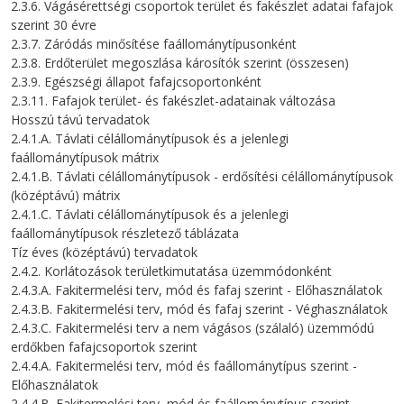
2.3.6. Vágásérettségi csoportok terület és fakészlet adatai fafajok
szerint 30 évre
2.3.7. Záródás minősítése faállománytípusonként
2.3.8. Erdőterület megoszlása károsítók szerint (összesen)
2.3.9. Egészségi állapot fafajcsoportonként
2.3.11. Fafajok terület- és fakészlet-adatainak változása
Hosszú távú tervadatok
2.4.1.A. Távlati célállománytípusok és a jelenlegi
faállománytípusok mátrix
2.4.1.B. Távlati célállománytípusok - erdősítési célállománytípusok
(középtávú) mátrix
2.4.1.C. Távlati célállománytípusok és a jelenlegi
faállománytípusok részletező táblázata
Tíz éves (középtávú) tervadatok
2.4.2. Korlátozások területkimutatása üzemmódonként
2.4.3.A. Fakitermelési terv, mód és fafaj szerint - Előhasználatok
2.4.3.B. Fakitermelési terv, mód és fafaj szerint - Véghasználatok
2.4.3.C. Fakitermelési terv a nem vágásos (szálaló) üzemmódú
erdőkben fafajcsoportok szerint
2.4.4.A. Fakitermelési terv, mód és faállománytípus szerint -
Előhasználatok
2.4.4.B. Fakitermelési terv, mód és faállománytípus szerint -