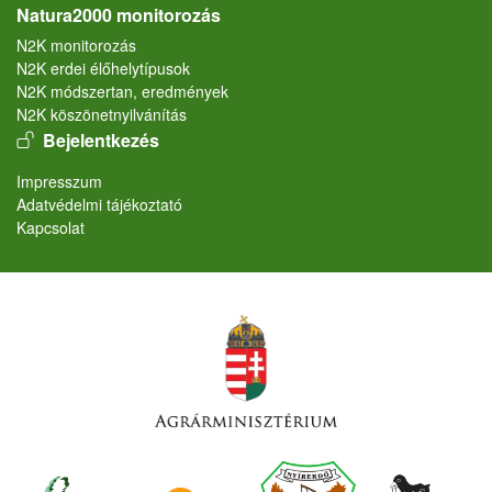
Natura2000 monitorozás
N2K monitorozás
N2K erdei élőhelytípusok
N2K módszertan, eredmények
N2K köszönetnyilvánítás
User account menu
Bejelentkezés
Lábléc
Impresszum
Adatvédelmi tájékoztató
Kapcsolat