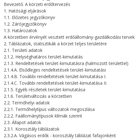
Bevezető. A körzeti erdőtervezés
1. Hatósági eljárások
1.1. Előzetes jegyzőkönyv
1.2. Zárójegyzőkönyv
1.3. Határozatok
A körzetben érvényét vesztett erdőállomány-gazdálkodási tervek
2. Táblázatok, statisztikák a körzet teljes területére
2.1. Területi adatok
2.1.2. Helységhatáros terület-kimutatás
2.1.3. Rendeltetések terület-kimutatásra (halmozott területtel)
2.1.4.A. Elsődleges rendeltetések terület-kimutatási
2.1.4.B. További rendeltetések terület-kimutatása I.
2.1.4.C. További rendeltetések terület-kimutatása II.
2.1.5. Egyéb részletek terület-kimutatása
2.1.6. Területváltozás a körzetben
2.2. Termőhelyi adatok
2.2.1. Termőhelytípus változatok megoszlása
2.2.2. Faállománytípusok klímák szerint
2.3. Állapot adatok
2.3.1. Korosztály táblázatok
2.3.2.A. Vágásos erdők - korosztály táblázat fafajonként