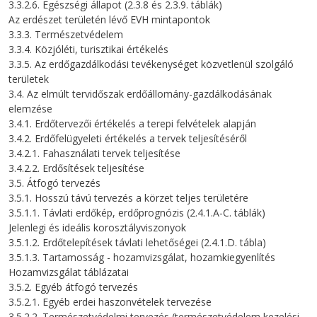
3.3.2.6. Egészségi állapot (2.3.8 és 2.3.9. táblák)
Az erdészet területén lévő EVH mintapontok
3.3.3. Természetvédelem
3.3.4. Közjóléti, turisztikai értékelés
3.3.5. Az erdőgazdálkodási tevékenységet közvetlenül szolgáló
területek
3.4. Az elmúlt tervidőszak erdőállomány-gazdálkodásának
elemzése
3.4.1. Erdőtervezői értékelés a terepi felvételek alapján
3.4.2. Erdőfelügyeleti értékelés a tervek teljesítéséről
3.4.2.1. Fahasználati tervek teljesítése
3.4.2.2. Erdősítések teljesítése
3.5. Átfogó tervezés
3.5.1. Hosszú távú tervezés a körzet teljes területére
3.5.1.1. Távlati erdőkép, erdőprognózis (2.4.1.A-C. táblák)
Jelenlegi és ideális korosztályviszonyok
3.5.1.2. Erdőtelepítések távlati lehetőségei (2.4.1.D. tábla)
3.5.1.3. Tartamosság - hozamvizsgálat, hozamkiegyenlítés
Hozamvizsgálat táblázatai
3.5.2. Egyéb átfogó tervezés
3.5.2.1. Egyéb erdei haszonvételek tervezése
3.5.2.2. Természetvédelmi tervezés (természetvédelem kezelési