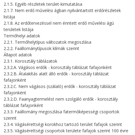
2.1.5. Egyéb részletek terület-kimutatása
2.1.7. Nem erdő művelési ágban nyilvántartott erdőrészletek
listája
2.1.8. Az erdőtervezéssel nem érintett erdő művelési ágú
területek listája
Termőhelyi adatok
2.2.1. Termőhelytípus változatok megoszlása
2.2.2. Faállománytípusok klímák szerint
Állapot adatok
2.3.1. Korosztály táblázatok
2.3.2.A. Vágásos erdők - korosztály táblázat fafajonként
2.3.2.B. Átalakítás alatt álló erdők - korosztály táblázat
fafajonként
2.3.2.C. Nem vágásos (szálaló) erdők - korosztály táblázat
fafajonként
2.3.2.D. Faanyagtermelést nem szolgáló erdők - korosztály
táblázat fafajonként
2.3.3. Faállomány megoszlása fatermőképességi csoportok
szerint
2.3.4. Vágásérettségi korokhoz tartozó terület fafajok szerint
2.3.5. Vágásérettségi csoportok területe fafajok szerint 100 évre