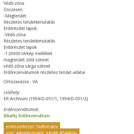
Védő-zóna
Összesen
-Magterület
Részletes területkimutatás
Erdőrészlet lapok
-Védő-zóna
Részletes területkimutatás
Erdőrészlet lapok
-1:20000 térkép melléklet
magterület zöld színnel
védő-zóna sárga színnel
Erdőrezervátumok részletes terület-adatai
Címszavazva - VA
Lelőhely
ER Archívum (1994/D-051/1, 1994/D-051/2)
Erdőrezervátumok
Bikafej Erdőrezervátum
erdőszerkezet: faállomány
jogi, adminisztratív, egyéb általános