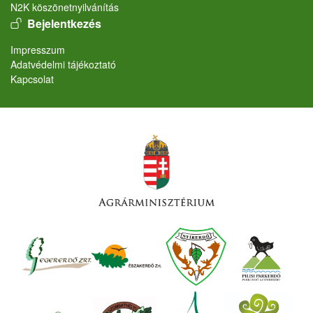
N2K köszönetnyilvánítás
User account menu
Bejelentkezés
Lábléc
Impresszum
Adatvédelmi tájékoztató
Kapcsolat