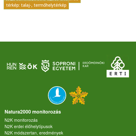
térkép: talaj-, termőhelytérkép
Natura2000 monitorozás
N2K monitorozás
N2K erdei élőhelytípusok
N2K módszertan, eredmények