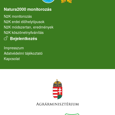
Natura2000 monitorozás
N2K monitorozás
N2K erdei élőhelytípusok
N2K módszertan, eredmények
N2K köszönetnyilvánítás
User account menu
Bejelentkezés
Lábléc
Impresszum
Adatvédelmi tájékoztató
Kapcsolat