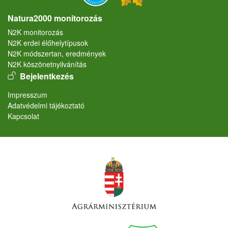
Natura2000 monitorozás
N2K monitorozás
N2K erdei élőhelytípusok
N2K módszertan, eredmények
N2K köszönetnyilvánítás
User account menu
Bejelentkezés
Lábléc
Impresszum
Adatvédelmi tájékoztató
Kapcsolat