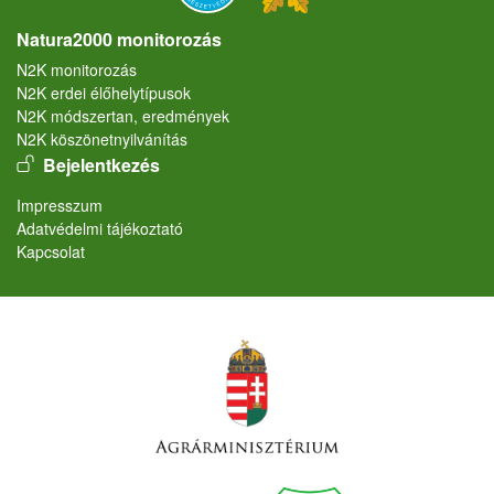
Natura2000 monitorozás
N2K monitorozás
N2K erdei élőhelytípusok
N2K módszertan, eredmények
N2K köszönetnyilvánítás
User account menu
Bejelentkezés
Lábléc
Impresszum
Adatvédelmi tájékoztató
Kapcsolat