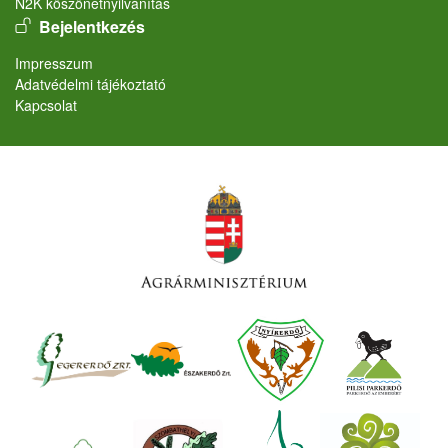
N2K köszönetnyilvánítás
User account menu
Bejelentkezés
Lábléc
Impresszum
Adatvédelmi tájékoztató
Kapcsolat