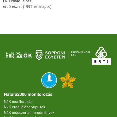
ERH rövid leírás
erdőrészlet (1997-es állapot)
Natura2000 monitorozás
N2K monitorozás
N2K erdei élőhelytípusok
N2K módszertan, eredmények