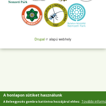
Drupal
alapú webhely
A honlapon sütiket használunk
További inform
A Beleegyezés gombra kattintva hozzájárul ehhez.