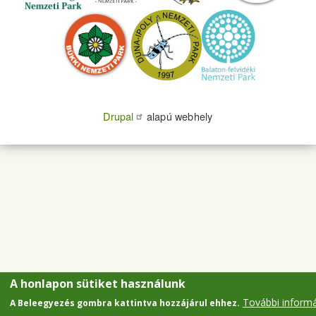
Drupal
alapú webhely
A honlapon sütiket használunk
További inform
A Beleegyezés gombra kattintva hozzájárul ehhez.