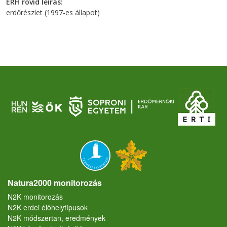
ERH rövid leírás
erdőrészlet (1997-es állapot)
Natura2000 monitorozás
N2K monitorozás
N2K erdei élőhelytípusok
N2K módszertan, eredmények