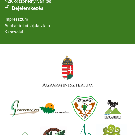
N2K köszönetnyilvánítás
User account menu
Bejelentkezés
Lábléc
Impresszum
Adatvédelmi tájékoztató
Kapcsolat