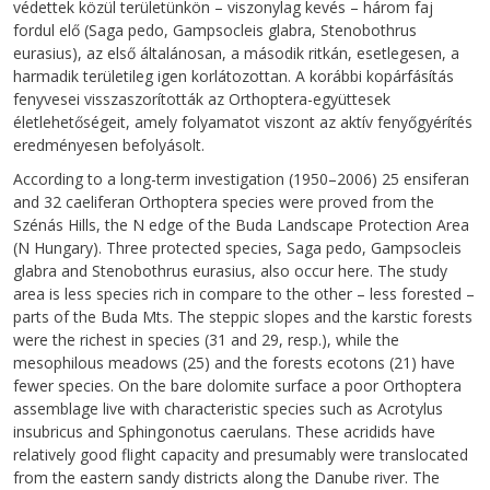
védettek közül területünkön – viszonylag kevés – három faj
fordul elő (Saga pedo, Gampsocleis glabra, Stenobothrus
eurasius), az első általánosan, a második ritkán, esetlegesen, a
harmadik területileg igen korlátozottan. A korábbi kopárfásítás
fenyvesei visszaszorították az Orthoptera-együttesek
életlehetőségeit, amely folyamatot viszont az aktív fenyőgyérítés
eredményesen befolyásolt.
According to a long-term investigation (1950–2006) 25 ensiferan
and 32 caeliferan Orthoptera species were proved from the
Szénás Hills, the N edge of the Buda Landscape Protection Area
(N Hungary). Three protected species, Saga pedo, Gampsocleis
glabra and Stenobothrus eurasius, also occur here. The study
area is less species rich in compare to the other – less forested –
parts of the Buda Mts. The steppic slopes and the karstic forests
were the richest in species (31 and 29, resp.), while the
mesophilous meadows (25) and the forests ecotons (21) have
fewer species. On the bare dolomite surface a poor Orthoptera
assemblage live with characteristic species such as Acrotylus
insubricus and Sphingonotus caerulans. These acridids have
relatively good flight capacity and presumably were translocated
from the eastern sandy districts along the Danube river. The