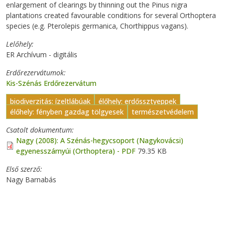
enlargement of clearings by thinning out the Pinus nigra
plantations created favourable conditions for several Orthoptera
species (e.g. Pterolepis germanica, Chorthippus vagans).
Lelőhely
ER Archívum - digitális
Erdőrezervátumok
Kis-Szénás Erdőrezervátum
biodiverzitás: ízeltlábúak
élőhely: erdőssztyeppek
élőhely: fényben gazdag tölgyesek
természetvédelem
Csatolt dokumentum
Nagy (2008): A Szénás-hegycsoport (Nagykovácsi)
egyenesszárnyúi (Orthoptera) - PDF
79.35 KB
Első szerző
Nagy Barnabás