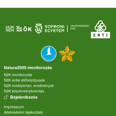
Natura2000 monitorozás
N2K monitorozás
N2K erdei élőhelytípusok
N2K módszertan, eredmények
N2K köszönetnyilvánítás
User account menu
Bejelentkezés
Lábléc
Impresszum
Adatvédelmi tájékoztató