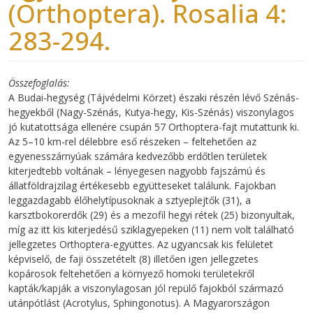
(Orthoptera). Rosalia 4:
283-294.
Összefoglalás
A Budai-hegység (Tájvédelmi Körzet) északi részén lévő Szénás-
hegyekből (Nagy-Szénás, Kutya-hegy, Kis-Szénás) viszonylagos
jó kutatottsága ellenére csupán 57 Orthoptera-fajt mutattunk ki.
Az 5–10 km-rel délebbre eső részeken – feltehetően az
egyenesszárnyúak számára kedvezőbb erdőtlen területek
kiterjedtebb voltának – lényegesen nagyobb fajszámú és
állatföldrajzilag értékesebb együtteseket találunk. Fajokban
leggazdagabb élőhelytípusoknak a sztyeplejtők (31), a
karsztbokorerdők (29) és a mezofil hegyi rétek (25) bizonyultak,
míg az itt kis kiterjedésű sziklagyepeken (11) nem volt található
jellegzetes Orthoptera-együttes. Az ugyancsak kis felületet
képviselő, de faji összetételt (8) illetően igen jellegzetes
kopárosok feltehetően a környező homoki területekről
kapták/kapják a viszonylagosan jól repülő fajokból származó
utánpótlást (Acrotylus, Sphingonotus). A Magyarországon