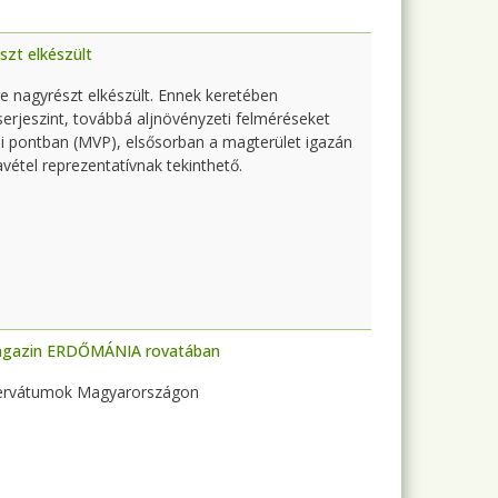
szt elkészült
re nagyrészt elkészült. Ennek keretében
cserjeszint, továbbá aljnövényzeti felméréseket
li pontban (MVP), elsősorban a magterület igazán
avétel reprezentatívnak tekinthető.
Magazin ERDŐMÁNIA rovatában
zervátumok Magyarországon