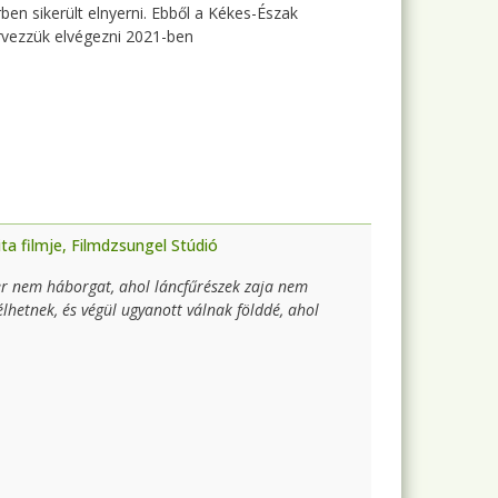
en sikerült elnyerni. Ebből a Kékes-Észak
rvezzük elvégezni 2021-ben
ta filmje, Filmdzsungel Stúdió
ber nem háborgat, ahol láncfűrészek zaja nem
élhetnek, és végül ugyanott válnak földdé, ahol