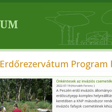
 Erdőrezervátum Program h
Önkéntesek az inváziós csemeték 
2022-07-19
(Horváth Ferenc )
A Peszéri-erdő inváziós állományok
erdőssztyepp-komplex helyreállítás
keretében a KNP másodszor rendez
inváziós fafajok csemetéinek kihú