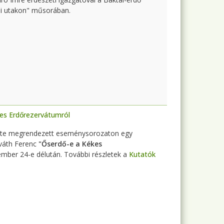
ei utakon" műsorában.
kes Erdőrezervátumról
te megrendezett eseménysorozaton egy
rváth Ferenc
"Őserdő-e a Kékes
mber 24-e délután. További részletek a
Kutatók