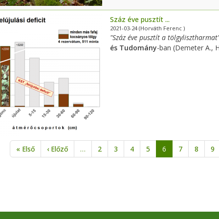
Száz éve pusztít ...
2021-03-24
(Horváth Ferenc )
"Száz éve pusztít a tölgylisztharmat
és Tudomány
-ban (Demeter A., H
alszámozás
Első oldal
Előző oldal
« Első
‹ Előző
…
2
3
4
5
6
7
8
9