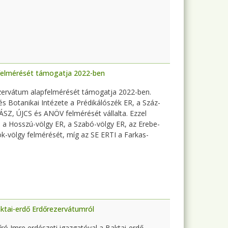
felmérését támogatja 2022-ben
zervátum alapfelmérését támogatja 2022-ben.
s Botanikai Intézete a Prédikálószék ER, a Száz-
SZ, ÚJCS és ANÖV felmérését vállalta. Ezzel
a Hosszú-völgy ER, a Szabó-völgy ER, az Erebe-
ok-völgy felmérését, míg az SE ERTI a Farkas-
aktai-erdő Erdőrezervátumról
Bíró Imre erdészeti igazgatóval a Baktai-erdő