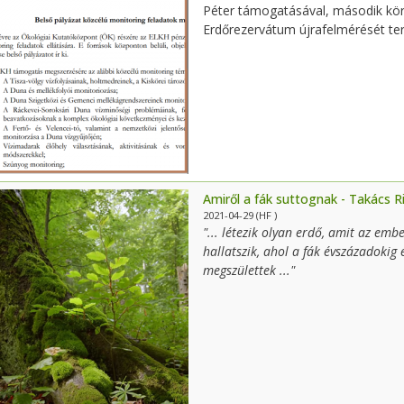
Péter támogatásával, második körb
Erdőrezervátum újrafelmérését te
Amiről a fák suttognak - Takács Ri
2021-04-29
(HF )
"... létezik olyan erdő, amit az em
hallatszik, ahol a fák évszázadokig 
megszülettek ..."