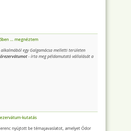
dőben .... megnéztem
a alkalmából egy Galgamácsa melletti területen
dőrezervátumot
- írta meg példamutató vállalását a
őrezervátum-kutatás
Ferenc nyújtott be témajavaslatot, amelyet Ódor