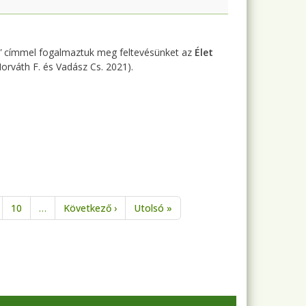
"
címmel fogalmaztuk meg feltevésünket az
Élet
orváth F. és Vadász Cs. 2021).
Következő oldal
Utolsó oldal
10
…
Következő ›
Utolsó »