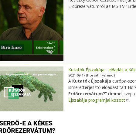
Erdőrezervátumról az M5 TV "Erd
Kutatók Éjszakája - előadás a Ké
2021-09-17
(Horváth Ferenc )
A
Kutatók Éjszakája
európa-szer
ismeretterjesztő előadást tart Ho
Erdőrezervátum?"
címmel szepte
Éjszakája programjai között
.