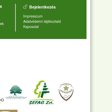
User account menu
s
Bejelentkezés
Lábléc
Impresszum
Adatvédelmi tájékoztató
ek
Kapcsolat