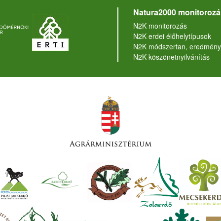
Natura2000 monitorozá
N2K monitorozás
N2K erdei élőhelytípusok
N2K módszertan, eredmény
N2K köszönetnyilvánítás