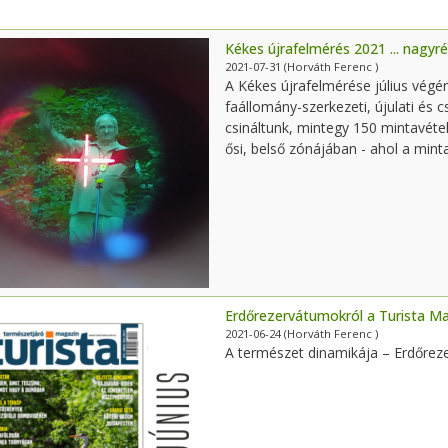
Kékes újrafelmérés 2021 ... nagyré
2021-07-31
(Horváth Ferenc )
A Kékes újrafelmérése július végé
faállomány-szerkezeti, újulati és 
csináltunk, mintegy 150 mintavéte
ősi, belső zónájában - ahol a mint
Erdőrezervátumokról a Turista 
2021-06-24
(Horváth Ferenc )
A természet dinamikája – Erdőre