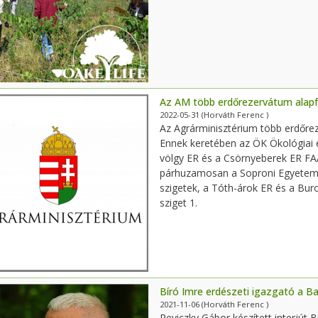
Az AM több erdőrezervátum alap
2022-05-31
(Horváth Ferenc )
Az Agrárminisztérium több erdőre
Ennek keretében az ÖK Ökológiai é
völgy ER és a Csörnyeberek ER FAÁ
párhuzamosan a Soproni Egyetem 
szigetek, a Tóth-árok ER és a Bur
sziget 1.
Bíró Imre erdészeti igazgató a B
2021-11-06
(Horváth Ferenc )
Reviczky Gábor készített interjút 