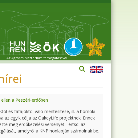
Az Agrárminisztérium támogatásával
írei
ellen a Peszéri-erdőben
tól és fafajoktól való mentesítése, ill. a homoki
a az egyik célja az OakeyLife projektnek. Ennek
te meg erdőkezelési versenyét - értsd: az
zgálását, amelyről a KNP honlapján számolnak be.