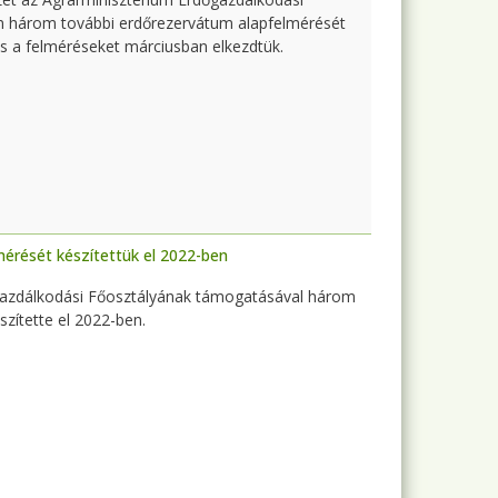
n három további erdőrezervátum alapfelmérését
és a felméréseket márciusban elkezdtük.
mérését készítettük el 2022-ben
gazdálkodási Főosztályának támogatásával három
zítette el 2022-ben.