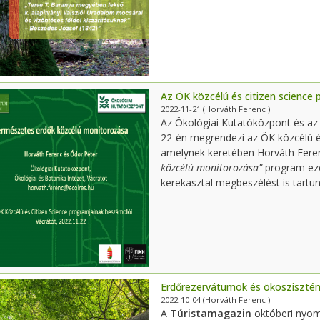
Az ÖK közcélú és citizen science
2022-11-21
(Horváth Ferenc )
Az Ökológiai Kutatóközpont és a
22-én megrendezi az ÖK közcélú é
amelynek keretében Horváth Ferenc
közcélú monitorozása"
program ezé
kerekasztal megbeszélést is tartu
Erdőrezervátumok és ökosziszté
2022-10-04
(Horváth Ferenc )
A
Túristamagazin
októberi nyom