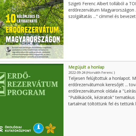
Szigeti Ferenc Albert tollából a T
erdőrezervátum Magyarországon ...
szolgáltatás ..." címmel és bevezet
Megújult a honlap
2022-09-24
(Horváth Ferenc )
Teljesen felújítottuk a honlapot. 
erdőrezervátumok keresőjét ... tov
erdőrezervátumok oldala a "Leírá
"Publikációk, kéziratok" tematiku
tartalmat töltöttünk fel és tettün