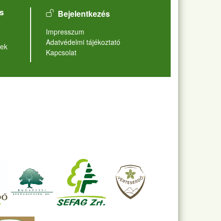
User account menu
s
Bejelentkezés
Lábléc
Impresszum
Adatvédelmi tájékoztató
ek
Kapcsolat