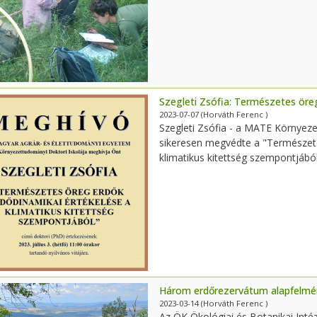
Szegleti Zsófia: Természetes öreg
2023-07-07
(Horváth Ferenc )
Szegleti Zsófia - a MATE Környeze
sikeresen megvédte a "Természete
klimatikus kitettség szempontjából
Három erdőrezervátum alapfelméré
2023-03-14
(Horváth Ferenc )
Az ÖK Ökológiai és Botanikai Inté