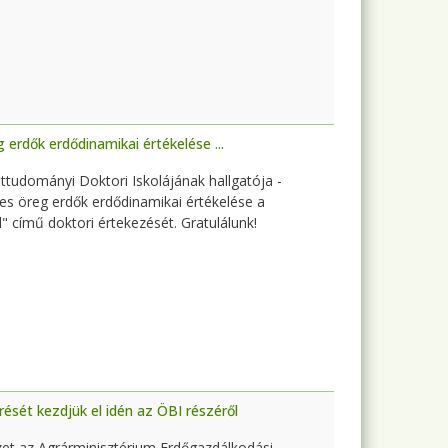
 erdők erdődinamikai értékelése ...
ttudományi Doktori Iskolájának hallgatója -
s öreg erdők erdődinamikai értékelése a
" című doktori értekezését. Gratulálunk!
sét kezdjük el idén az ÖBI részéről
zet az Agrárminisztérium Erdőgazdálkodási