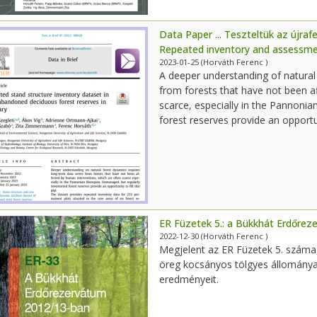
Data Paper ... Teszteltük az újra
Repeated inventory and assessme
2023-01-25
(Horváth Ferenc )
A deeper understanding of natural
from forests that have not been a
scarce, especially in the Pannonia
forest reserves provide an opportun
ER Füzetek 5.: a Bükkhát Erdőrez
2022-12-30
(Horváth Ferenc )
Megjelent az ER Füzetek 5. szám
öreg kocsányos tölgyes állománya
eredményeit.