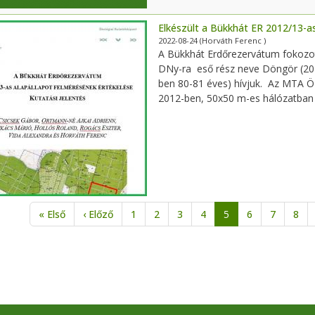
Elkészült a Bükkhát ER 2012/13-a
2022-08-24
(Horváth Ferenc )
A Bükkhát Erdőrezervátum fokozott
DNy-ra eső rész neve Döngör (2012
ben 80-81 éves) hívjuk. Az MTA ÖK
2012-ben, 50x50 m-es hálózatban 
alszámozás
Első oldal
Előző oldal
« Első
‹ Előző
1
2
3
4
5
6
7
8