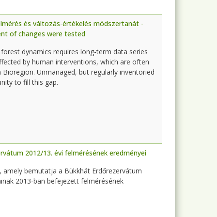
felmérés és változás-értékelés módszertanát -
nt of changes were tested
 forest dynamics requires long-term data series
ffected by human interventions, which are often
n Bioregion. Unmanaged, but regularly inventoried
ity to fill this gap.
ervátum 2012/13. évi felmérésének eredményei
a, amely bemutatja a Bükkhát Erdőrezervátum
inak 2013-ban befejezett felmérésének