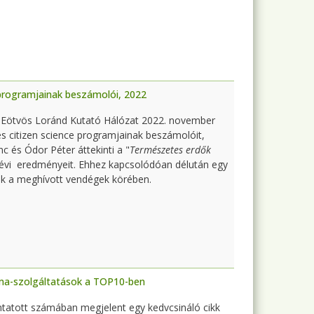
 programjainak beszámolói, 2022
z Eötvös Loránd Kutató Hálózat 2022. november
s citizen science programjainak beszámolóit,
 és Ódor Péter áttekinti a "
Természetes erdők
vi eredményeit. Ehhez kapcsolódóan délután egy
nk a meghívott vendégek körében.
ma-szolgáltatások a TOP10-ben
tatott számában megjelent egy kedvcsináló cikk