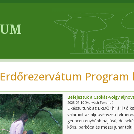
 Erdőrezervátum Program h
Befejeztük a Csókás-völgy aljnöv
2023-07-10
(Horváth Ferenc )
Elkészültünk az ERDŐ+h+á+l+ó kit
valamint az aljnövényzeti felméréss
gerincen enyhébb hajlású, de sekélyt
kőris, barkóca és mezei juhar tölti