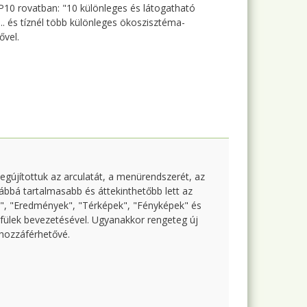
OP10 rovatban: "10 különleges és látogatható
 és tíznél több különleges ökoszisztéma-
ővel.
Megújítottuk az arculatát, a menürendszerét, az
ábbá tartalmasabb és áttekinthetőbb lett az
s", "Eredmények", "Térképek", "Fényképek" és
s fülek bevezetésével. Ugyanakkor rengeteg új
k hozzáférhetővé.