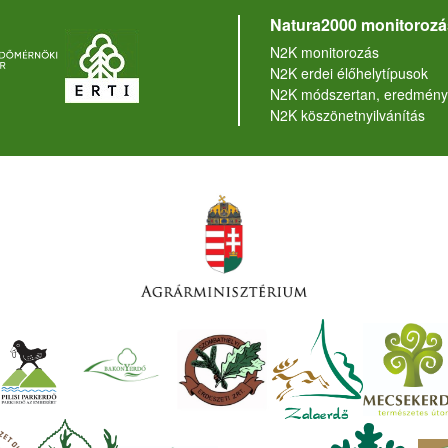
Natura2000 monitorozá
N2K monitorozás
N2K erdei élőhelytípusok
N2K módszertan, eredmény
N2K köszönetnyilvánítás