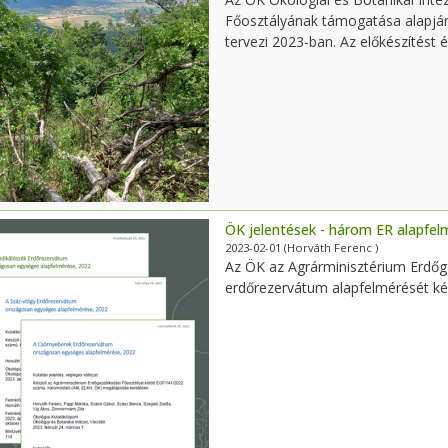
Főosztályának támogatása alapjá
tervezi 2023-ban. Az előkészítést 
ÖK jelentések - három ER alapfel
2023-02-01
(Horváth Ferenc )
Az ÖK az Agrárminisztérium Erdő
erdőrezervátum alapfelmérését kés