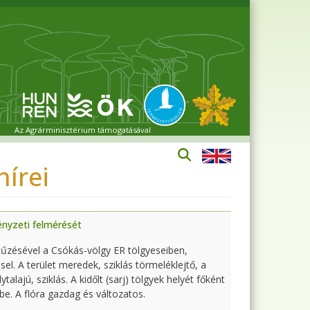
Az Agrárminisztérium támogatásával
írei
ényzeti felmérését
űzésével a Csókás-völgy ER tölgyeseiben,
el. A terület meredek, sziklás törmeléklejtő, a
alajú, sziklás. A kidőlt (sarj) tölgyek helyét főként
 be. A flóra gazdag és változatos.