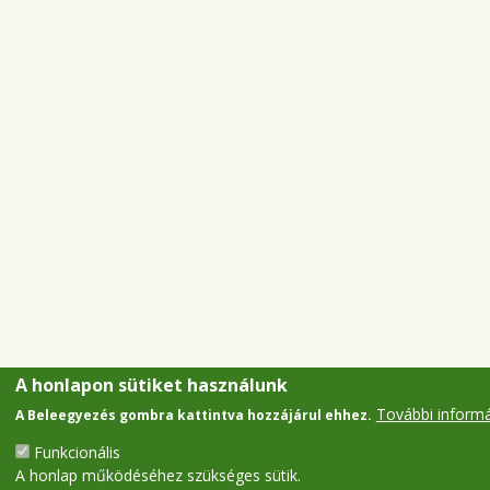
A honlapon sütiket használunk
További inform
A Beleegyezés gombra kattintva hozzájárul ehhez.
Funkcionális
A honlap működéséhez szükséges sütik.