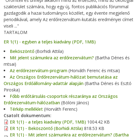
"Örömteli és ünnepi alkalom mind az erdészeti, mind az ökológiai
szakterület számára, hogy egy új, fontos publikációs fórummal
gazdagodik a hazai tudományos közélet, egy évente megjelenő
periodikával, amely Az erdőrezervátum-kutatás eredményei címet
viseli ..."
TARTALOM
ER 1(1) - egyben a teljes kiadvány (PDF, 1MB)
Beköszöntő
(Borhidi Attila)
Mit jelent számunkra az erdőrezervátum?
(Bartha Dénes és
mtsai)
Az erdőrezervátum-program
(Horváth Ferenc és mtsai)
Az Országos Erdőrezervátum-hálózat bemutatása az
Országos Erdőállomány-adattár alapján
(Bartha Dénes és Esztó
Piroska)
Főbb erdőtársulás-csoportok részaránya az Országos
Erdőrezervátum-hálózatban
(Bölöni János)
Térkép melléklet
(Horváth Ferenc)
Csatolt dokumentum
ER 1(1) - a teljes kiadvány (PDF, 1MB)
1004.42 KB
ER 1(1) - Beköszöntő (Borhidi Attila)
818.53 KB
ER 1(1) - Mit jelent számunkra az erdőrezervátum? (Bartha