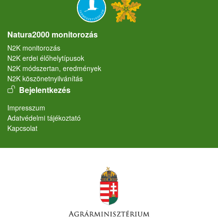
Natura2000 monitorozás
N2K monitorozás
N2K erdei élőhelytípusok
N2K módszertan, eredmények
N2K köszönetnyilvánítás
User account menu
Bejelentkezés
Lábléc
Impresszum
Adatvédelmi tájékoztató
Kapcsolat