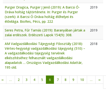
Purger Dragica, Purger J Jenő (2019): A Barcsi Ó-
2019
Dráva holtág tájtörténete. In: Purger és Purger
(szerk): A Barcsi Ó-Dráva holtág élőhelyei és
élővilága. BioRes, Pécs, pp. 222
Seres Petra, Fűr Tamás (2019): Baranyában jártak a
2019
zalai erdészek. Erdészeti Lapok 154(9): 308.
AM Vadgazdálkodási Tájegységi Főosztály (2018):
2018
Vértes-hegységi vadgazdálkodási tájegység (510) –
A vadgazdálkodási tájegység tervének
elkészítéséhez felhasznált vadgazdálkodási
alapadatok … Országos Vadgazdálkodási Adattár,
195 old.
Oldalszámozás
Előző oldal
Köv
‹‹
…
2
3
4
5
6
7
8
9
10
…
››
ő oldal