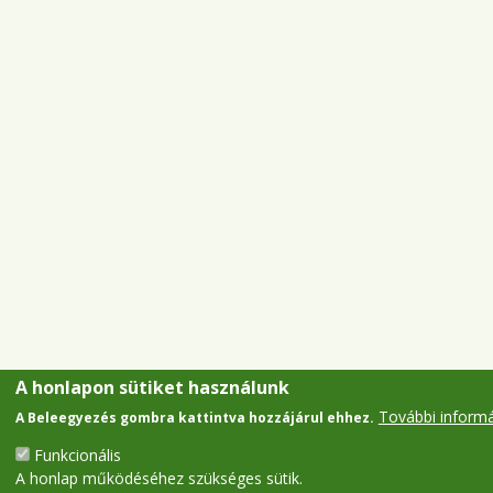
A honlapon sütiket használunk
További inform
A Beleegyezés gombra kattintva hozzájárul ehhez.
Funkcionális
A honlap működéséhez szükséges sütik.