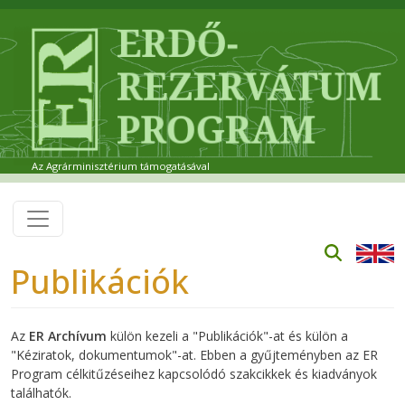
Ugrás a tartalomra
Az Agrárminisztérium támogatásával
Publikációk
Az
ER Archívum
külön kezeli a "Publikációk"-at és külön a
"Kéziratok, dokumentumok"-at. Ebben a gyűjteményben az ER
Program célkitűzéseihez kapcsolódó szakcikkek és kiadványok
találhatók.