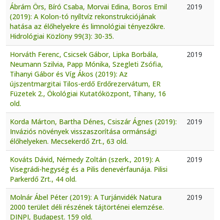
Ábrám Örs, Bíró Csaba, Morvai Edina, Boros Emil
2019
(2019): A Kolon-tó nyíltvíz rekonstrukciójának
hatása az élőhelyekre és limnológiai tényezőkre.
Hidrológiai Közlöny 99(3): 30-35.
Horváth Ferenc, Csicsek Gábor, Lipka Borbála,
2019
Neumann Szilvia, Papp Mónika, Szegleti Zsófia,
Tihanyi Gábor és Víg Ákos (2019): Az
újszentmargitai Tilos-erdő Erdőrezervátum, ER
Füzetek 2., Ökológiai Kutatóközpont, Tihany, 16
old.
Korda Márton, Bartha Dénes, Csiszár Ágnes (2019):
2019
Inváziós növények visszaszorítása ormánsági
élőhelyeken. Mecsekerdő Zrt., 63 old.
Kováts Dávid, Némedy Zoltán (szerk., 2019): A
2019
Visegrádi-hegység és a Pilis denevérfaunája. Pilisi
Parkerdő Zrt., 44 old.
Molnár Ábel Péter (2019): A Turjánvidék Natura
2019
2000 terület déli részének tájtörténei elemzése.
DINPI, Budapest. 159 old.