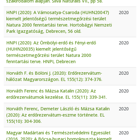
szakirodalom alapján. Silva Naturalis VII., pp 58.
HNPI (2020): A Vámosatya-Csaroda (HUHN20047)
2020
kiemelt jelentőségű természetmegőrzési terület
Natura 2000 fenntartási terve. Hortobágyi Nemzeti
Park Igazgatóság, Debrecen, 56 old.
HNPI (2020): Az Ömbölyi-erdő és Fényi-erdő
2020
(HUHN20035) kiemelt jelentőségű
természetmegőrzési terület Natura 2000
fenntartási terve. HNPI, Debrecen
Horváth F. és Bölöni J. (2020): Erdőrezervátum-
2020
hálózat Magyarországon. EL 155(12): 374-376.
Horváth Ferenc és Mázsa Katalin (2020): Az
2020
erdőrezervátumok kezelése. EL 155(11): 339-341.
Horváth Ferenc, Demeter László és Mázsa Katalin
2020
(2020): Az erdőrezervátum-eszme története. EL
155(10): 304-306.
Magyar Madártani és Természetvédelmi Egyesület
2020
(2016, 2020): A Bócsa-bugaci homokpuszta kiemelt