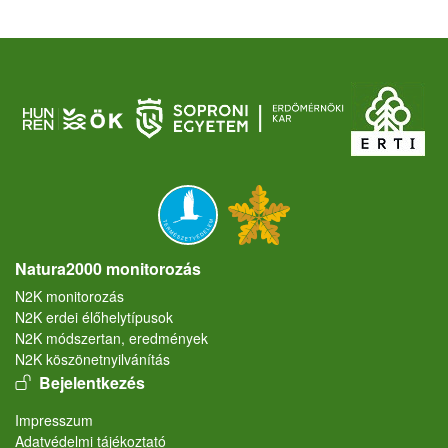
Natura2000 monitorozás
N2K monitorozás
N2K erdei élőhelytípusok
N2K módszertan, eredmények
N2K köszönetnyilvánítás
User account menu
Bejelentkezés
Lábléc
Impresszum
Adatvédelmi tájékoztató