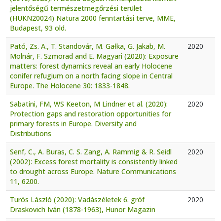
jelentőségű természetmegőrzési terület
(HUKN20024) Natura 2000 fenntartási terve, MME,
Budapest, 93 old.
Pató, Zs. A., T. Standovár, M. Gałka, G. Jakab, M.
2020
Molnár, F. Szmorad and E. Magyari (2020): Exposure
matters: forest dynamics reveal an early Holocene
conifer refugium on a north facing slope in Central
Europe. The Holocene 30: 1833-1848.
Sabatini, FM, WS Keeton, M Lindner et al. (2020):
2020
Protection gaps and restoration opportunities for
primary forests in Europe. Diversity and
Distributions
Senf, C., A. Buras, C. S. Zang, A. Rammig & R. Seidl
2020
(2002): Excess forest mortality is consistently linked
to drought across Europe. Nature Communications
11, 6200.
Turós László (2020): Vadászéletek 6. gróf
2020
Draskovich Iván (1878-1963), Hunor Magazin