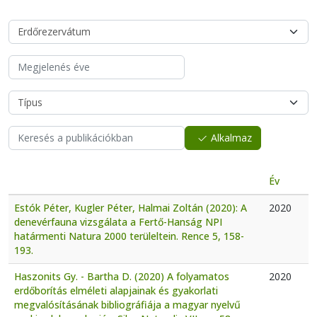
Alkalmaz
Év
Estók Péter, Kugler Péter, Halmai Zoltán (2020): A
2020
denevérfauna vizsgálata a Fertő-Hanság NPI
határmenti Natura 2000 terüleltein. Rence 5, 158-
193.
Haszonits Gy. - Bartha D. (2020) A folyamatos
2020
erdőborítás elméleti alapjainak és gyakorlati
megvalósításának bibliográfiája a magyar nyelvű