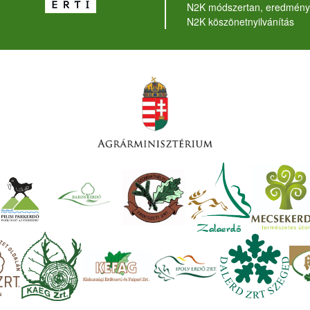
N2K módszertan, eredmény
N2K köszönetnyilvánítás