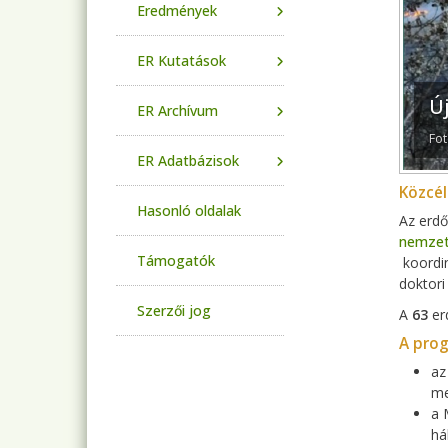
Eredmények
ER Kutatások
Ú
ER Archívum
Fot
ER Adatbázisok
Közcé
Hasonló oldalak
Az erd
nemzet
Támogatók
koordin
doktori
Szerzői jog
A
63
er
A prog
az
me
a 
há