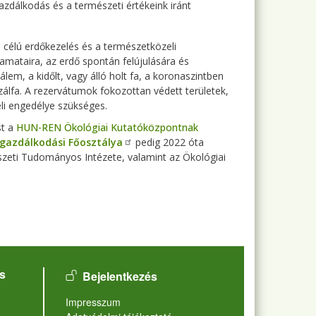
zdálkodás és a természeti értékeink iránt
 célú erdőkezelés és a természetközeli
amataira, az erdő spontán felújulására és
m, a kidőlt, vagy álló holt fa, a koronaszintben
zálfa. A rezervátumok fokozottan védett területek,
li engedélye szükséges.
st a
HUN-REN Ökológiai Kutatóközpontnak
gazdálkodási Főosztálya
pedig 2022 óta
szeti Tudományos Intézete, valamint az Ökológiai
User account menu
s
Bejelentkezés
Lábléc
Impresszum