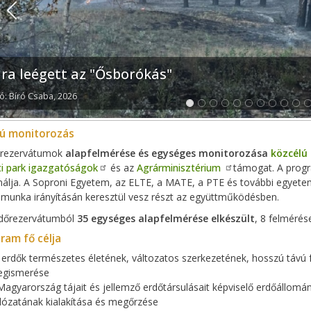
Previous
jra leégett az "Ősborókás"
ó: Bíró Csaba, 2026
lú monitorozás
őrezervátumok
alapfelmérése és egységes monitorozása
közcélú
i park igazgatóságok
és az
Agrárminisztérium
támogat. A prog
álja. A Soproni Egyetem, az ELTE, a MATE, a PTE és további egyete
 munka irányításán keresztül vesz részt az együttműködésben.
dőrezervátumból
35 egységes alapfelmérése elkészült
, 8 felmérés
ram fő célja
 erdők természetes életének, változatos szerkezetének, hosszú távú 
gismerése
Magyarország tájait és jellemző erdőtársulásait képviselő erdőállomá
lózatának kialakítása és megőrzése