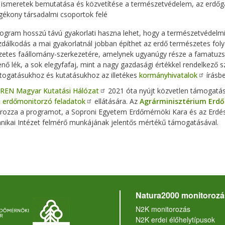
 ismeretek bemutatása és közvetítése a természetvédelem, az erdőga
gékony társadalmi csoportok felé
rogram hosszú távú gyakorlati haszna lehet, hogy a természetvédelmi
dálkodás a mai gyakorlatnál jobban építhet az erdő természetes foly
etes faállomány-szerkezetére, amelynek ugyanúgy része a famatuzsále
nő lék, a sok elegyfafaj, mint a nagy gazdasági értékkel rendelkező s
átogatásukhoz és kutatásukhoz az illetékes
kormányhivatalok
írásbe
REN Magyar Kutatási Hálózat
2021 óta nyújt közvetlen támogatá
ú erdőmonitorzó feladatok
ellátására. Az
Agrárminisztérium Erdő
írozza a programot, a Soproni Egyetem Erdőmérnöki Kara és az Erdé
nikai Intézet felmérő munkájának jelentős mértékű támogatásával.
Natura2000 monitorozá
N2K monitorozás
N2K erdei élőhelytípusok