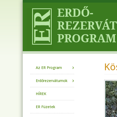
Ugrás a tartalomra
Kö
Main navigation
Az ER Program
Erdőrezervátumok
HÍREK
ER Füzetek