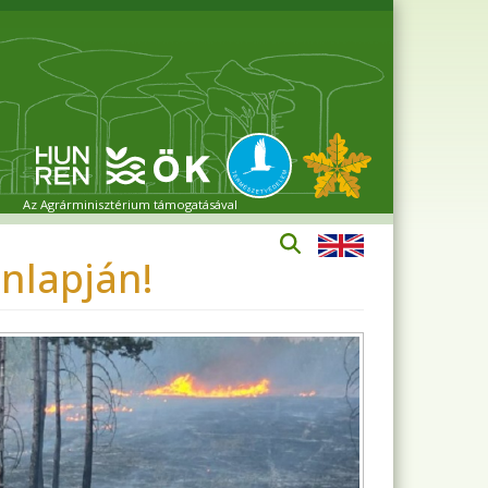
Az Agrárminisztérium támogatásával
nlapján!