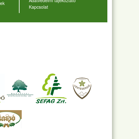
Adatvédelmi tájékoztató
ek
Kapcsolat