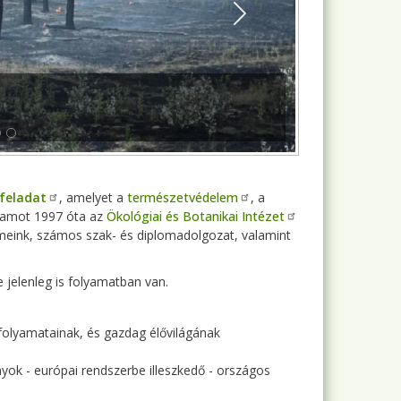
Next
 feladat
, amelyet a
természetvédelem
, a
ramot 1997 óta az
Ökológiai és Botanikai Intézet
meink, számos szak- és diplomadolgozat, valamint
e jelenleg is folyamatban van.
folyamatainak, és gazdag élővilágának
nyok - európai rendszerbe illeszkedő - országos