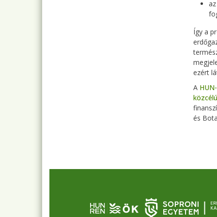
az
fo
Így a p
erdőgaz
termész
megjele
ezért l
A
HUN-
közcél
finansz
és Bota