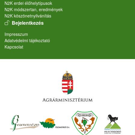
N2K erdei élőhelytípusok
N2K módszertan, eredmények
N2K köszönetnyilvánítás
User account menu
Bejelentkezés
Lábléc
Impresszum
Adatvédelmi tájékoztató
Kapcsolat