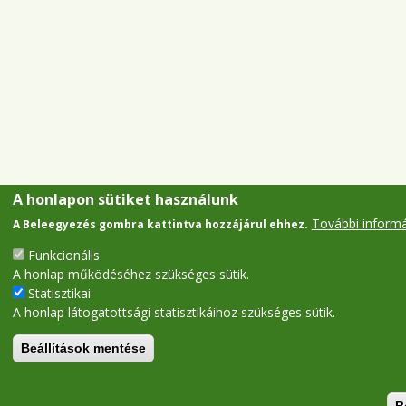
A honlapon sütiket használunk
További inform
A Beleegyezés gombra kattintva hozzájárul ehhez.
Funkcionális
A honlap működéséhez szükséges sütik.
Statisztikai
A honlap látogatottsági statisztikáihoz szükséges sütik.
Beállítások mentése