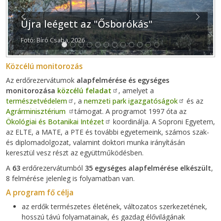
Previous
Next
Újra leégett az "Ősborókás"
Fotó: Bíró Csaba, 2026
Közcélú monitorozás
Az erdőrezervátumok
alapfelmérése és egységes
monitorozása
közcélú feladat
, amelyet a
természetvédelem
, a
nemzeti park igazgatóságok
és az
Agrárminisztérium
támogat. A programot 1997 óta az
Ökológiai és Botanikai Intézet
koordinálja. A Soproni Egyetem,
az ELTE, a MATE, a PTE és további egyetemeink, számos szak-
és diplomadolgozat, valamint doktori munka irányításán
keresztül vesz részt az együttműködésben.
A
63
erdőrezervátumból
35 egységes alapfelmérése elkészült
,
8 felmérése jelenleg is folyamatban van.
A program fő célja
az erdők természetes életének, változatos szerkezetének,
hosszú távú folyamatainak, és gazdag élővilágának