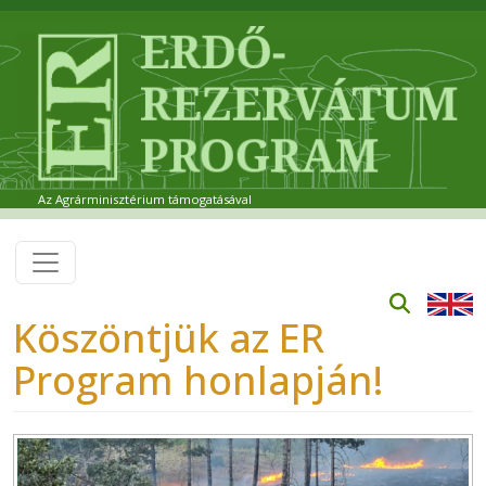
Ugrás a tartalomra
Az Agrárminisztérium támogatásával
Köszöntjük az ER
Program honlapján!