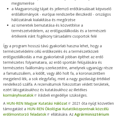
megismerése
a Magyarország tájait és jellemző erdőtársulásait képviselő
erdőállományok - európai rendszerbe illeszkedő - országos
hálózatának kialakítása és megőrzése
az ismeretek bemutatása és közvetítése a
természetvédelem, az erdőgazdálkodás és a természeti
értékeink iránt fogékony társadalmi csoportok felé
Így a program hosszú távú gyakorlati haszna lehet, hogy a
természetvédelmi célú erdőkezelés és a természetközeli
erdőgazdálkodás a mai gyakorlatnál jobban építhet az erdő
természetes folyamataira, az erdő spontán felújulására és
természetes faállomány-szerkezetére, amelynek ugyanúgy része
a famatuzsálem, a kidőlt, vagy álló holt fa, a koronaszintben
megjelenő lék, a sok elegyfafaj, mint a nagy gazdasági értékkel
rendelkező szálfa. A rezervátumok fokozottan védett területek,
ezért látogatásukhoz és kutatásukhoz az illetékes
kormányhivatalok
írásbeli engedélye szükséges.
A
HUN-REN Magyar Kutatási Hálózat
2021 óta nyújt közvetlen
támogatást a
HUN-REN Ökológiai Kutatóközpontnak közcélú
erdőmonitorzó feladatok
ellátására. Az
Agrárminisztérium