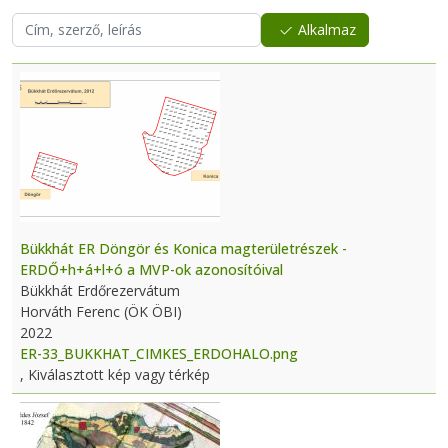
Alkalmaz
Bükkhát ER Döngör és Konica magterületrészek -
ERDŐ+h+á+l+ó a MVP-ok azonosítóival
Bükkhát Erdőrezervátum
Horváth Ferenc (ÖK ÖBI)
2022
ER-33_BUKKHAT_CIMKES_ERDOHALO.png
, Kiválasztott kép vagy térkép