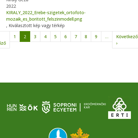
2022
KIRALY_2022_Erebe-szigetek_ortofoto-
mozaik_es_boritott_felszinmodell.png
, Kiválasztott kép vagy térkép
Oldalszámozás
1
2
3
4
5
6
7
8
9
…
Következő
ldal
Előző oldal
Következő
őző
›