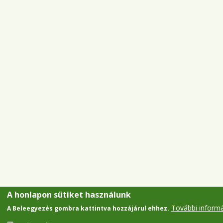
A honlapon sütiket használunk
További inform
A Beleegyezés gombra kattintva hozzájárul ehhez.