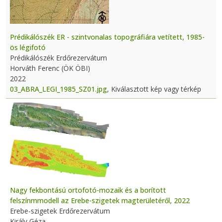
Prédikálószék ER - szintvonalas topográfiára vetített, 1985-
ös légifotó
Prédikálószék Erdőrezervátum
Horváth Ferenc (ÖK ÖBI)
2022
03_ABRA_LEGI_1985_SZ01.jpg
, Kiválasztott kép vagy térkép
Nagy fekbontású ortofotó-mozaik és a borított
felszínmmodell az Erebe-szigetek magterületéről, 2022
Erebe-szigetek Erdőrezervátum
Király Géza