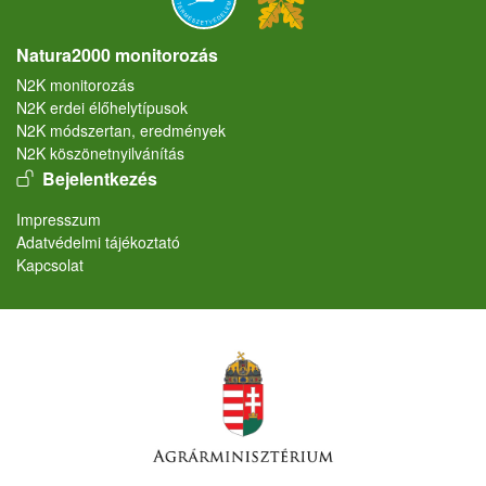
Natura2000 monitorozás
N2K monitorozás
N2K erdei élőhelytípusok
N2K módszertan, eredmények
N2K köszönetnyilvánítás
User account menu
Bejelentkezés
Lábléc
Impresszum
Adatvédelmi tájékoztató
Kapcsolat