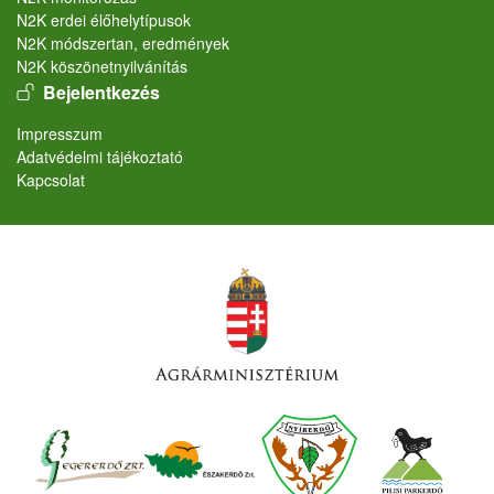
N2K erdei élőhelytípusok
N2K módszertan, eredmények
N2K köszönetnyilvánítás
User account menu
Bejelentkezés
Lábléc
Impresszum
Adatvédelmi tájékoztató
Kapcsolat