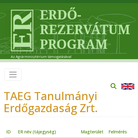
Ugrás a tartalomra
Az Agrárminisztérium támogatásával
TAEG Tanulmányi
Erdőgazdaság Zrt.
ID
ER név (tájegység)
Magterület
Felmérés