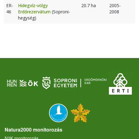
ER-
Hidegvíz-völgy
20.7 ha
2005-
46
Erdőrezervátum
(Soproni-
2008
hegység)
Natura2000 monitorozás
N2K monitorozás