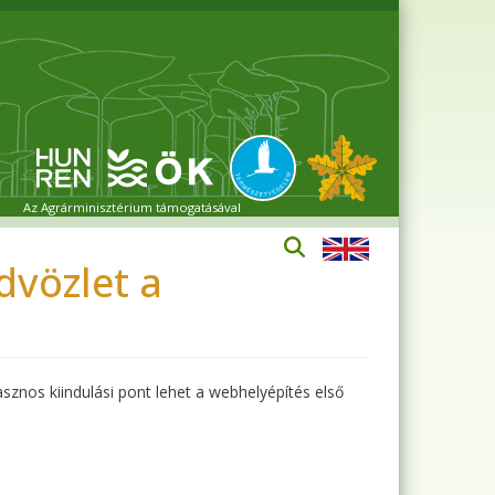
Az Agrárminisztérium támogatásával
vözlet a
sznos kiindulási pont lehet a webhelyépítés első