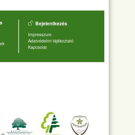
User account menu
s
Bejelentkezés
Lábléc
Impresszum
Adatvédelmi tájékoztató
ek
Kapcsolat