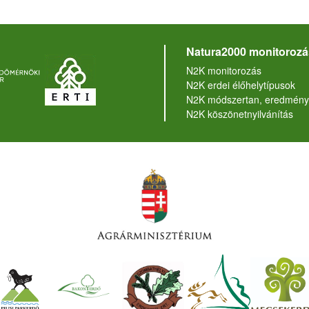
Natura2000 monitorozá
N2K monitorozás
N2K erdei élőhelytípusok
N2K módszertan, eredmény
N2K köszönetnyilvánítás