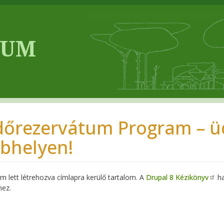
dőrezervátum Program – üd
bhelyen!
 lett létrehozva címlapra kerülő tartalom. A
Drupal 8 Kézikönyv
ha
hez.