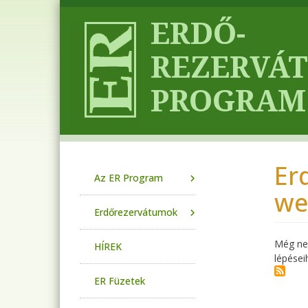
Ugrás a tartalomra
Er
Main navigation
Az ER Program
we
Erdőrezervátumok
Még nem
HÍREK
lépései
ER Füzetek