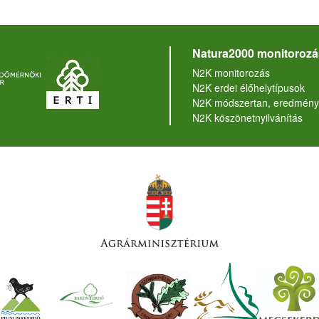
Natura2000 monitorozá
N2K monitorozás
N2K erdei élőhelytípusok
N2K módszertan, eredmény
N2K köszönetnyilvánítás