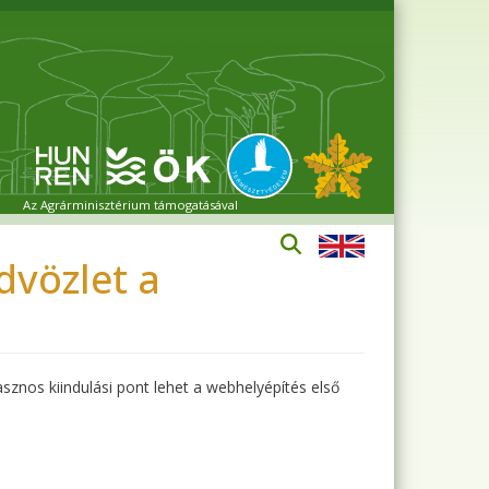
Az Agrárminisztérium támogatásával
vözlet a
sznos kiindulási pont lehet a webhelyépítés első