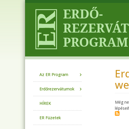
Ugrás a tartalomra
Er
Main navigation
Az ER Program
we
Erdőrezervátumok
Még nem
HÍREK
lépései
ER Füzetek