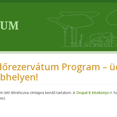
dőrezervátum Program – üd
bhelyen!
 lett létrehozva címlapra kerülő tartalom. A
Drupal 8 Kézikönyv
ha
hez.