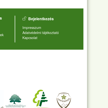
User account menu
s
Bejelentkezés
Lábléc
Impresszum
Adatvédelmi tájékoztató
ek
Kapcsolat