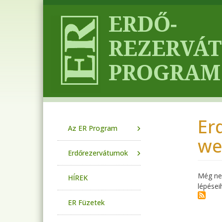
Ugrás a tartalomra
Er
Main navigation
Az ER Program
we
Erdőrezervátumok
Még nem
HÍREK
lépései
ER Füzetek