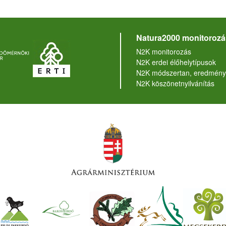
Natura2000 monitorozá
N2K monitorozás
N2K erdei élőhelytípusok
N2K módszertan, eredmény
N2K köszönetnyilvánítás