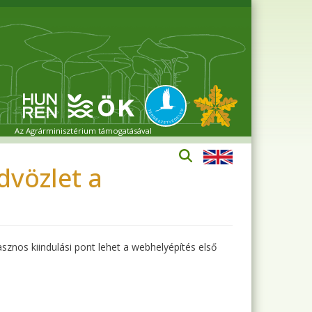
Az Agrárminisztérium támogatásával
vözlet a
sznos kiindulási pont lehet a webhelyépítés első