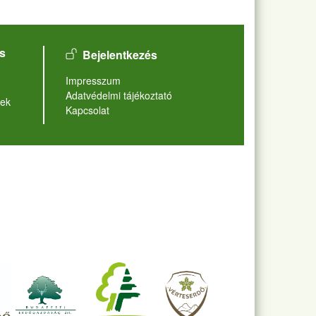
User account menu
s
Bejelentkezés
Lábléc
Impresszum
Adatvédelmi tájékoztató
ek
Kapcsolat