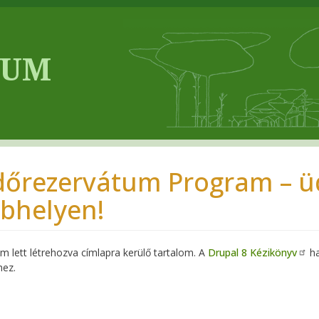
dőrezervátum Program – üd
bhelyen!
 lett létrehozva címlapra kerülő tartalom. A
Drupal 8 Kézikönyv
ha
hez.