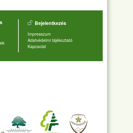
User account menu
s
Bejelentkezés
Lábléc
Impresszum
Adatvédelmi tájékoztató
ek
Kapcsolat