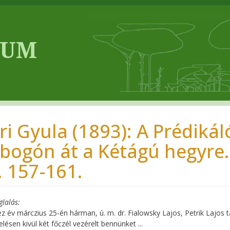
ri Gyula (1893): A Prédikál
bogón át a Kétágú hegyre. 
. 157-161.
glalás
z év márczius 25-én hárman, ú. m. dr. Fialowsky Lajos, Petrik Lajos t
elésen kivül két főczél vezérelt bennünket ...