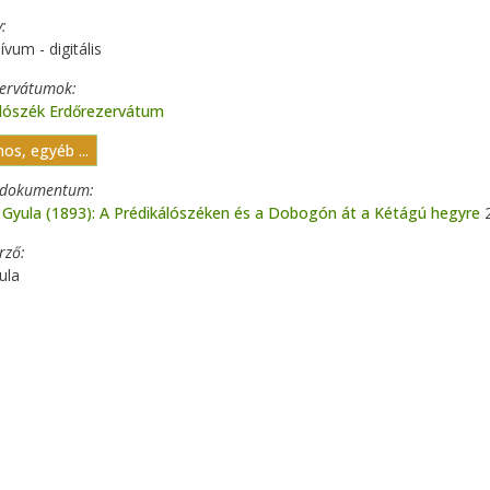
y
ívum - digitális
zervátumok
álószék Erdőrezervátum
nos, egyéb ...
t dokumentum
 Gyula (1893): A Prédikálószéken és a Dobogón át a Kétágú hegyre
2
erző
ula