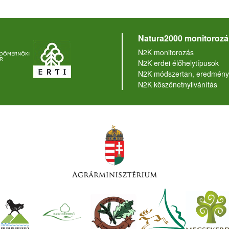
Natura2000 monitorozá
N2K monitorozás
N2K erdei élőhelytípusok
N2K módszertan, eredmény
N2K köszönetnyilvánítás