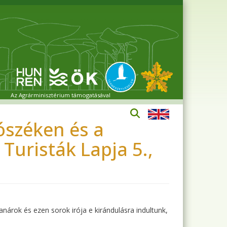
Az Agrárminisztérium támogatásával
ószéken és a
Turisták Lapja 5.,
anárok és ezen sorok irója e kirándulásra indultunk,