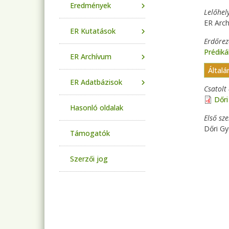
Eredmények
Lelőhel
ER Arch
ER Kutatások
Erdőre
Prédik
ER Archívum
Általá
ER Adatbázisok
Csatol
Dőri
Hasonló oldalak
Első sz
Dőri Gy
Támogatók
Szerzői jog