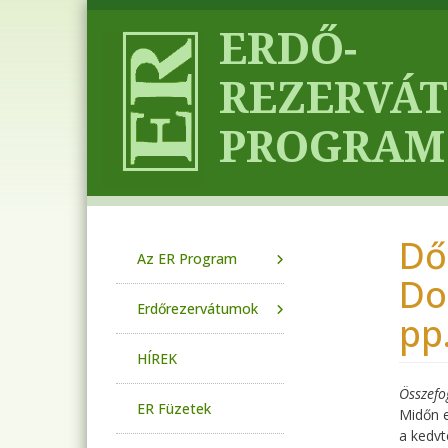
Ugrás a tartalomra
Dő
Main navigation
Az ER Program
Do
Erdőrezervátumok
pp
HÍREK
Összefo
ER Füzetek
Midőn e
a kedvt