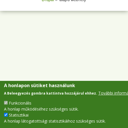
A honlapon sütiket használunk
További inform
A Beleegyezés gombra kattintva hozzájárul ehhez.
Funkcionális
A honlap működéséhez szükséges sütik.
Statisztikai
A honlap látogatottsági statisztikáihoz szükséges sütik.