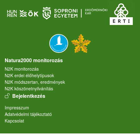
Natura2000 monitorozás
N2K monitorozás
N2K erdei élőhelytípusok
N2K módszertan, eredmények
N2K köszönetnyilvánítás
User account menu
Bejelentkezés
Lábléc
Impresszum
Adatvédelmi tájékoztató
Kapcsolat