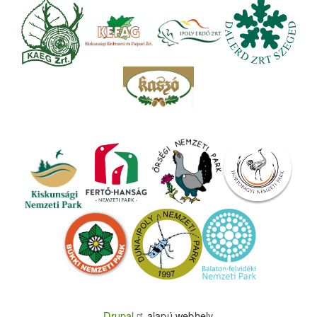
Drupal
alapú webhely