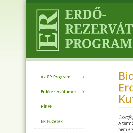
Ugrás a tartalomra
Bi
Main navigation
Az ER Program
Er
Erdőrezervátumok
Ku
HÍREK
Összefo
ER Füzetek
A termő
nem érv