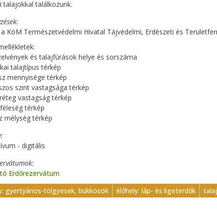
 talajokkal találkozunk.
zések
 a KöM Természetvédelmi Hivatal Tájvédelmi, Erdészeti és Területfen
ellékletek:
szelvények és talajfúrások helye és sorszáma
kai talajtípus térkép
sz mennyisége térkép
zos szint vastagsága térkép
réteg vastagság térkép
i féleség térkép
víz mélység térkép
y
ívum - digitális
zervátumok
-tó Erdőrezervátum
y: gyertyános-tölgyesek, bükkösök
élőhely: láp- és ligeterdők
tala