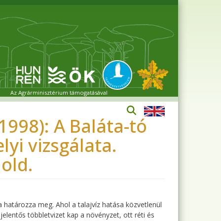
Az Agrárminisztérium támogatásával
1998): A Baláta-tó
yi vizsgálata.
 old.
határozza meg. Ahol a talajvíz hatása közvetlenül
lentős többletvizet kap a növényzet, ott réti és