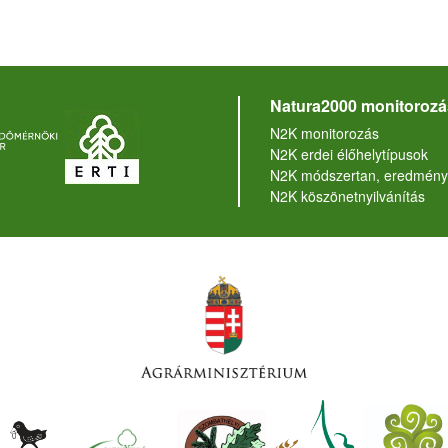
Natura2000 monitorozá
N2K monitorozás
N2K erdei élőhelytípusok
N2K módszertan, eredmény
N2K köszönetnyilvánítás