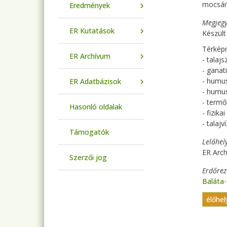
mocsári
Eredmények
Megjegy
ER Kutatások
Készült
Térképm
ER Archívum
- talaj
- ganati
- humu
ER Adatbázisok
- humus
- termő
Hasonló oldalak
- fizika
- talaj
Támogatók
Lelőhel
ER Arch
Szerzői jog
Erdőre
Baláta
élőhel