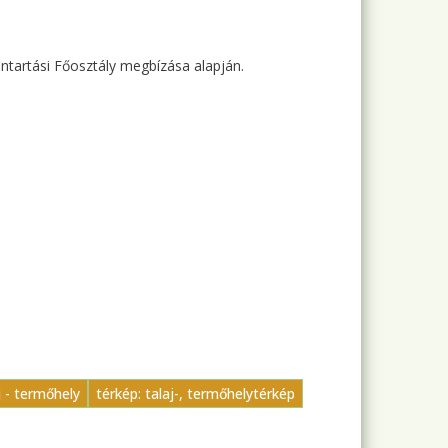
ntartási Főosztály megbízása alapján.
j - termőhely
térkép: talaj-, termőhelytérkép