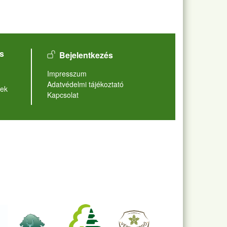
User account menu
s
Bejelentkezés
Lábléc
Impresszum
Adatvédelmi tájékoztató
ek
Kapcsolat