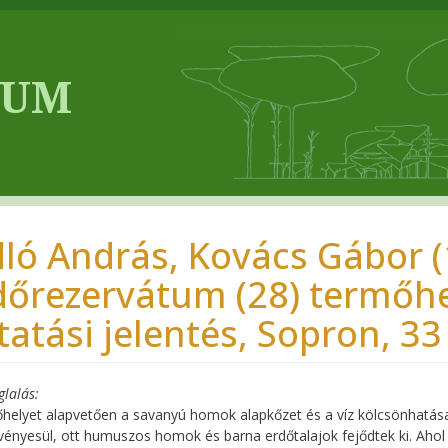
dló András, Kovács Gábor (
dőrezervátum (28) termőhel
tatási jelentés, Sopron, 33
glalás
helyet alapvetően a savanyú homok alapkőzet és a víz kölcsönhatása 
ényesül, ott humuszos homok és barna erdőtalajok fejődtek ki. Ahol je