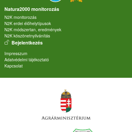
Natura2000 monitorozás
N2K monitorozás
N2K erdei élőhelytípusok
N2K módszertan, eredmények
N2K köszönetnyilvánítás
User account menu
Bejelentkezés
Lábléc
Impresszum
Adatvédelmi tájékoztató
Kapcsolat