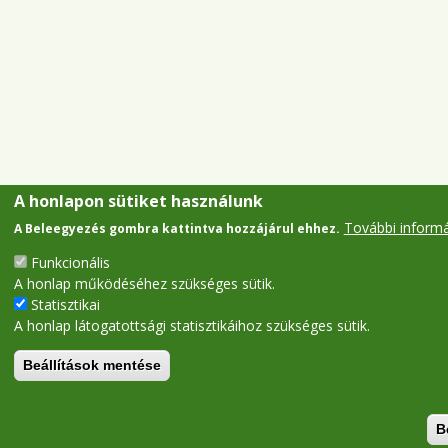
A honlapon sütiket használunk
További inform
A Beleegyezés gombra kattintva hozzájárul ehhez.
Funkcionális
A honlap működéséhez szükséges sütik.
Statisztikai
A honlap látogatottsági statisztikáihoz szükséges sütik.
Beállítások mentése
B