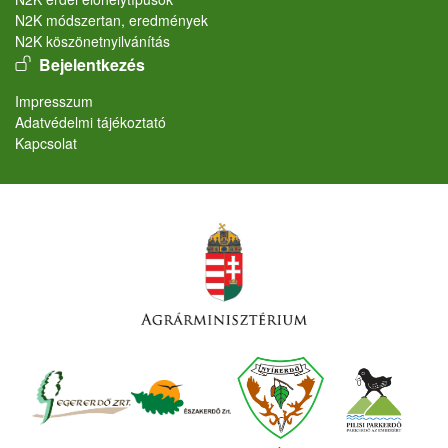
N2K módszertan, eredmények
N2K köszönetnyilvánítás
User account menu
Bejelentkezés
Lábléc
Impresszum
Adatvédelmi tájékoztató
Kapcsolat