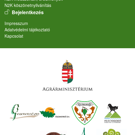
N2K köszönetnyilvánítás
User account menu
Bejelentkezés
Lábléc
Impresszum
Adatvédelmi tájékoztató
Kapcsolat