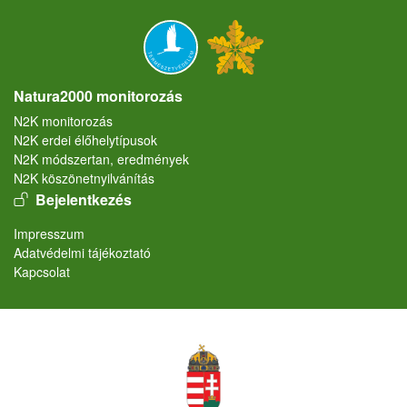
Natura2000 monitorozás
N2K monitorozás
N2K erdei élőhelytípusok
N2K módszertan, eredmények
N2K köszönetnyilvánítás
User account menu
Bejelentkezés
Lábléc
Impresszum
Adatvédelmi tájékoztató
Kapcsolat