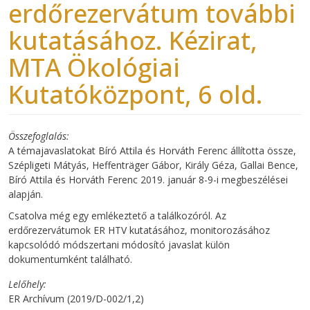
erdőrezervátum további
kutatásához. Kézirat,
MTA Ökológiai
Kutatóközpont, 6 old.
Összefoglalás
A témajavaslatokat Bíró Attila és Horváth Ferenc állította össze,
Szépligeti Mátyás, Heffenträger Gábor, Király Géza, Gallai Bence,
Bíró Attila és Horváth Ferenc 2019. január 8-9-i megbeszélései
alapján.
Csatolva még egy emlékeztető a találkozóról. Az
erdőrezervátumok ER HTV kutatásához, monitorozásához
kapcsolódó módszertani módosító javaslat külön
dokumentumként található.
Lelőhely
ER Archívum (2019/D-002/1,2)