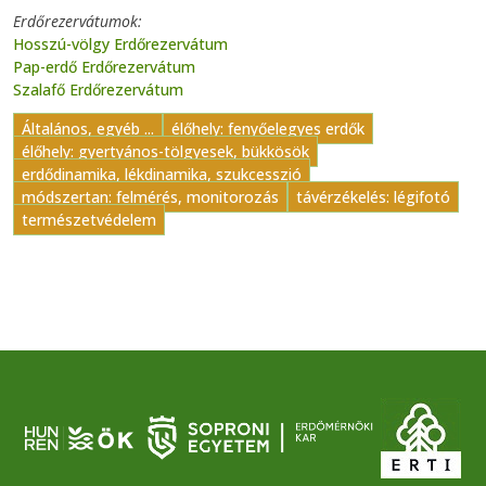
Erdőrezervátumok
Hosszú-völgy Erdőrezervátum
Pap-erdő Erdőrezervátum
Szalafő Erdőrezervátum
Általános, egyéb ...
élőhely: fenyőelegyes erdők
élőhely: gyertyános-tölgyesek, bükkösök
erdődinamika, lékdinamika, szukcesszió
módszertan: felmérés, monitorozás
távérzékelés: légifotó
természetvédelem