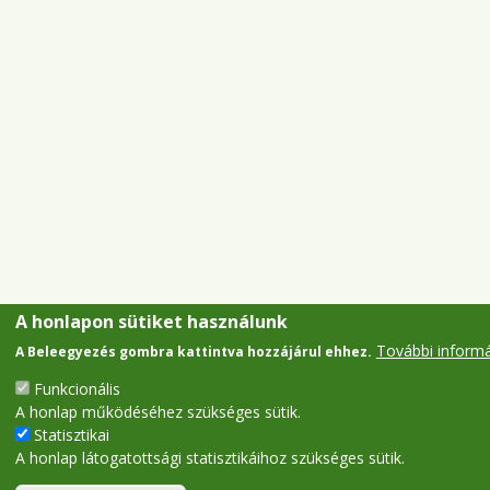
A honlapon sütiket használunk
További inform
A Beleegyezés gombra kattintva hozzájárul ehhez.
Funkcionális
A honlap működéséhez szükséges sütik.
Statisztikai
A honlap látogatottsági statisztikáihoz szükséges sütik.