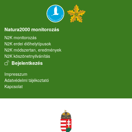
Natura2000 monitorozás
N2K monitorozás
N2K erdei élőhelytípusok
N2K módszertan, eredmények
N2K köszönetnyilvánítás
User account menu
Bejelentkezés
Lábléc
Impresszum
Adatvédelmi tájékoztató
Kapcsolat