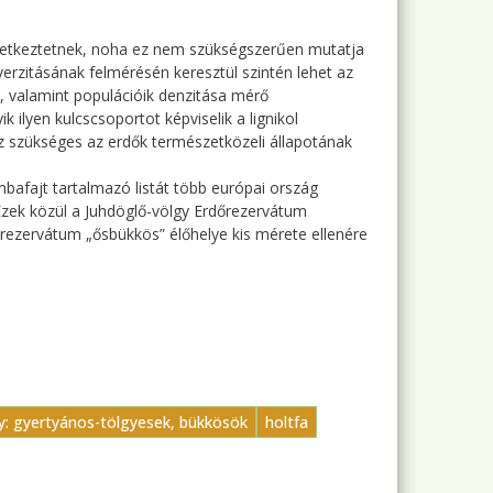
övetkeztetnek, noha ez nem szükségszerűen mutatja
erzitásának felmérésén keresztül szintén lehet az
, valamint populációik denzitása mérő
 ilyen kulcscsoportot képviselik a lignikol
 szükséges az erdők természetközeli állapotának
bafajt tartalmazó listát több európai ország
Ezek közül a Juhdöglő-völgy Erdőrezervátum
rdőrezervátum „ősbükkös” élőhelye kis mérete ellenére
ly: gyertyános-tölgyesek, bükkösök
holtfa