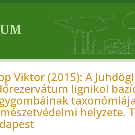
pp Viktor (2015): A Juhdög
dőrezervátum lignikol baz
gygombáinak taxonómiája
rmészetvédelmi helyzete. 
dapest