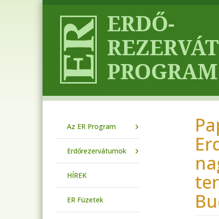
Ugrás a tartalomra
Pa
Main navigation
Az ER Program
Er
Erdőrezervátumok
na
te
HÍREK
Bu
ER Füzetek