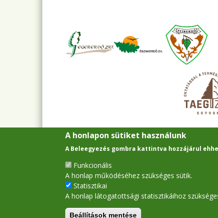
A honlapon sütiket használunk
A Beleegyezés gombra kattintva hozzájárul ehhe
Funkcionális
A honlap működéséhez szükséges sütik.
Statisztikai
A honlap látogatottsági statisztikáihoz szükséges
Beállítások mentése