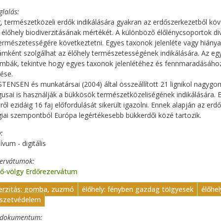
glalás
, természetközeli erdők indikálására gyakran az erdőszerkezetből k
élőhely biodiverzitásának mértékét. A különböző élőlénycsoportok div
ermészetességére következtetni. Egyes taxonok jelenléte vagy hiánya
ámként szolgálhat az élőhely természetességének indikálására. Az egyik
bák, tekintve hogy egyes taxonok jelenlétéhez és fennmaradásához
ése.
TENSEN és munkatársai (2004) által összeállított 21 lignikol nagygom
usai is használják a bükkösök természetközeliségének indikálására. 
éről ezidáig 16 faj előfordulását sikerült igazolni. Ennek alapján az e
iai szempontból Európa legértékesebb bükkerdői közé tartozik.
y
ívum - digitális
zervátumok
lő-völgy Erdőrezervátum
verzitás: gomba, zuzmó
élőhely: fényben gazdag tölgyesek
élőhe
szetvédelem
t dokumentum