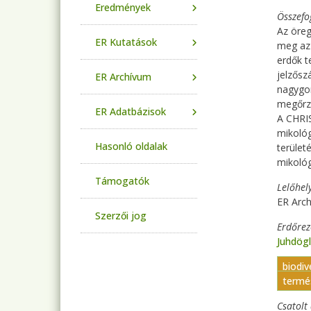
Eredmények
Összefo
Az öreg
ER Kutatások
meg az 
erdők t
jelzősz
ER Archívum
nagygom
megőrz
ER Adatbázisok
A CHRIS
mikológ
Hasonló oldalak
terület
mikológ
Támogatók
Lelőhel
ER Arch
Szerzői jog
Erdőre
Juhdög
biodi
termé
Csatol