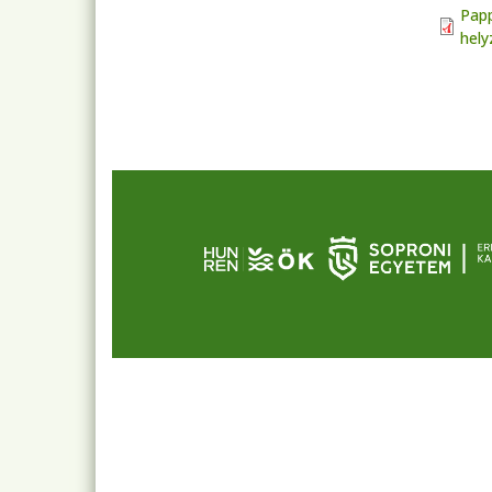
Papp
helyz