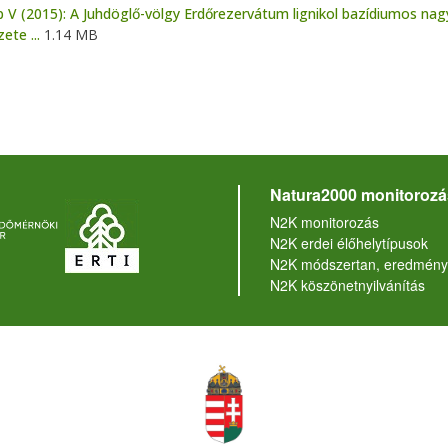
 V (2015): A Juhdöglő-völgy Erdőrezervátum lignikol bazídiumos n
ete ...
1.14 MB
Natura2000 monitorozá
N2K monitorozás
N2K erdei élőhelytípusok
N2K módszertan, eredmény
N2K köszönetnyilvánítás