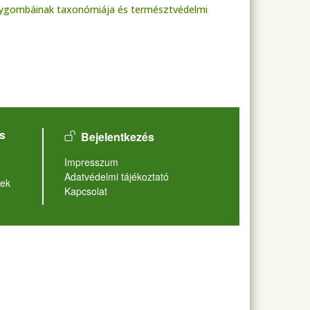
agygombáinak taxonómiája és természtvédelmi
User account menu
s
Bejelentkezés
Lábléc
Impresszum
Adatvédelmi tájékoztató
ek
Kapcsolat