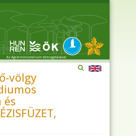
Az Agrárminisztérium támogatásával
lő-völgy
ídiumos
 és
TÉZISFÜZET,