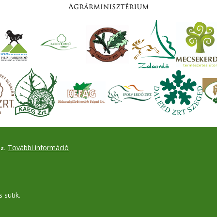
További információ
z.
 sütik.
Drupal
alapú webhely