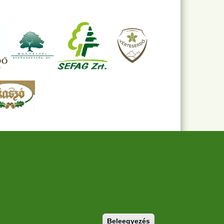
Withdraw consent
Beleegyezés