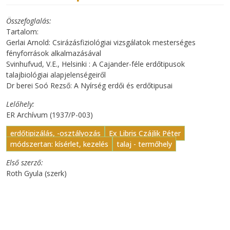
Összefoglalás
Tartalom:
Gerlai Arnold: Csirázásfiziológiai vizsgálatok mesterséges
fényforrások alkalmazásával
Svinhufvud, V.E., Helsinki : A Cajander-féle erdőtipusok
talajbiológiai alapjelenségeiről
Dr berei Soó Rezső: A Nyírség erdői és erdőtipusai
Lelőhely
ER Archívum (1937/P-003)
erdőtipizálás, -osztályozás
Ex Libris Czájlik Péter
módszertan: kísérlet, kezelés
talaj - termőhely
Első szerző
Roth Gyula (szerk)