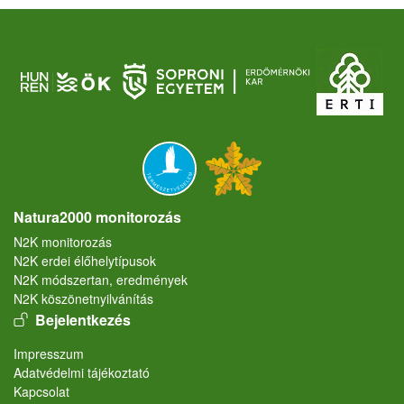
Natura2000 monitorozás
N2K monitorozás
N2K erdei élőhelytípusok
N2K módszertan, eredmények
N2K köszönetnyilvánítás
User account menu
Bejelentkezés
Lábléc
Impresszum
Adatvédelmi tájékoztató
Kapcsolat