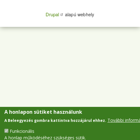
Drupal
alapú webhely
A honlapon sütiket használunk
További inform
A Beleegyezés gombra kattintva hozzájárul ehhez.
Funkcionális
A honlap működéséhez szükséges sütik.