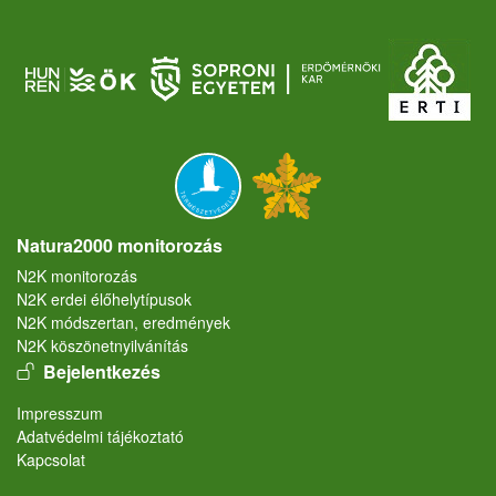
Natura2000 monitorozás
N2K monitorozás
N2K erdei élőhelytípusok
N2K módszertan, eredmények
N2K köszönetnyilvánítás
User account menu
Bejelentkezés
Lábléc
Impresszum
Adatvédelmi tájékoztató
Kapcsolat