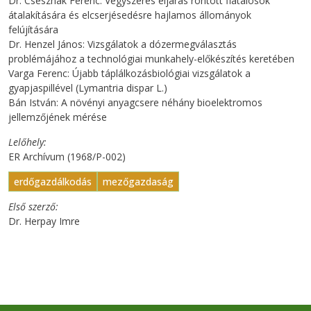
Dr. Csesznák Ferenc: Vegyszeres eljárás rontott fiatalosok
átalakítására és elcserjésedésre hajlamos állományok
felújítására
Dr. Henzel János: Vizsgálatok a dózermegválasztás
problémájához a technológiai munkahely-előkészítés keretében
Varga Ferenc: Újabb táplálkozásbiológiai vizsgálatok a
gyapjaspillével (Lymantria dispar L.)
Bán István: A növényi anyagcsere néhány bioelektromos
jellemzőjének mérése
Lelőhely
ER Archívum (1968/P-002)
erdőgazdálkodás
mezőgazdaság
Első szerző
Dr. Herpay Imre