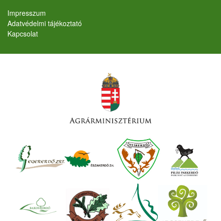
Lábléc
Impresszum
Adatvédelmi tájékoztató
Kapcsolat