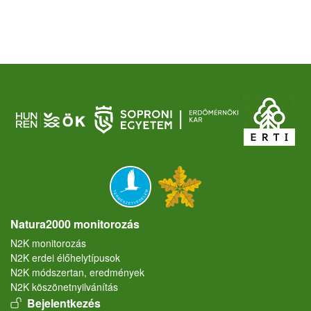
Natura2000 monitorozás
N2K monitorozás
N2K erdei élőhelytípusok
N2K módszertan, eredmények
N2K köszönetnyilvánítás
User account menu
Bejelentkezés