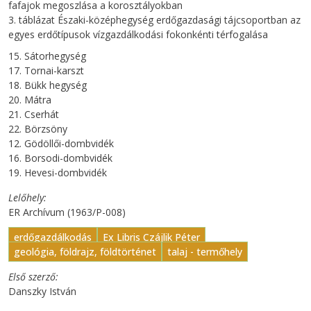
fafajok megoszlása a korosztályokban
3. táblázat Északi-középhegység erdőgazdasági tájcsoportban az
egyes erdőtípusok vízgazdálkodási fokonkénti térfogalása
15. Sátorhegység
17. Tornai-karszt
18. Bükk hegység
20. Mátra
21. Cserhát
22. Börzsöny
12. Gödöllői-dombvidék
16. Borsodi-dombvidék
19. Hevesi-dombvidék
Lelőhely
ER Archívum (1963/P-008)
erdőgazdálkodás
Ex Libris Czájlik Péter
geológia, földrajz, földtörténet
talaj - termőhely
Első szerző
Danszky István