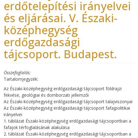
erdőtelepítési irányelvei
és eljárásai. V. Északi-
középhegység
erdőgazdasági
tájcsoport. Budapest.
Összefoglalás
Tartalomjegyzék:
Az Északi-középhegység erdőgazdasági tájcsoport földrajzi
fekvése, geológiai és domborzati jellemzői
Az Északi-középhegység erdőgazdasági tájcsoport talajviszonyai
Az Északi-középhegység erdőgazdasági tájcsoport fafajpolitikai
irányelvei
1. táblázat Északi-középhegység erdőgazdasági tájcsoportban a
fafajok térfoglalásának alakulása
2. táblázat Északi-középhegység erdőgazdasági tájcsoportban a