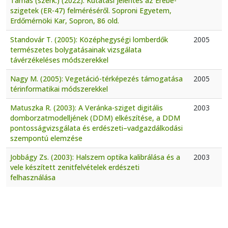
Tamás (szerk.) (2022): Kutatási jelentés az Erebe-
szigetek (ER-47) felméréséről. Soproni Egyetem,
Erdőmérnöki Kar, Sopron, 86 old.
Standovár T. (2005): Középhegységi lomberdők
2005
természetes bolygatásainak vizsgálata
távérzékeléses módszerekkel
Nagy M. (2005): Vegetáció-térképezés támogatása
2005
térinformatikai módszerekkel
Matuszka R. (2003): A Veránka-sziget digitális
2003
domborzatmodelljének (DDM) elkészítése, a DDM
pontosságvizsgálata és erdészeti–vadgazdálkodási
szempontú elemzése
Jobbágy Zs. (2003): Halszem optika kalibrálása és a
2003
vele készített zenitfelvételek erdészeti
felhasználása