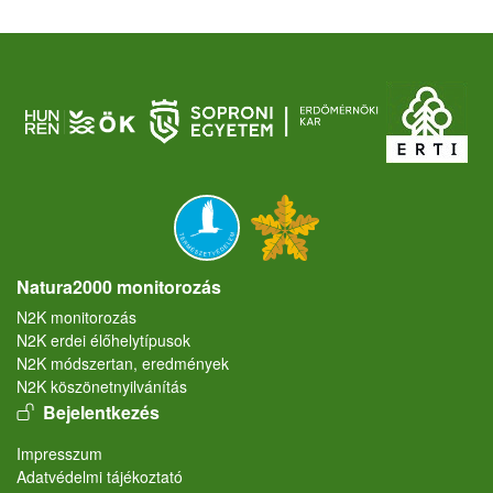
Natura2000 monitorozás
N2K monitorozás
N2K erdei élőhelytípusok
N2K módszertan, eredmények
N2K köszönetnyilvánítás
User account menu
Bejelentkezés
Lábléc
Impresszum
Adatvédelmi tájékoztató