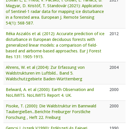
Magyar, D. Kristóf, T. Standovár (2021): Application
of Sentinel-1 radar data for mapping ice disturbance
in a forested area. European J. Remote Sensing
54(1): 568-587.
Réka Aszalós et al. (2012): Accurate prediction of ice
2012
disturbance in European deciduous forests with
generalized linear models: a comparison of field-
based and airborne-based approaches. Eur J Forest
Res 131: 1905-1915.
Ahrens, W. et al (2004): Zur Erfassung von
2004
Waldstrukturen im Luftbild... Band 5.
Waldschutzgebiete Baden-Württemberg
Belward, A. et al (2000): Earth Observation and
2000
NoLIMITS. NoLIMITS Report 4. UK.
Pisoke, T. (2000): Die Waldstruktur im Bannwald
2000
Taubergießen...Berichte Freiburger Forstliche
Forschung , Heft 22. Freiburg
Gencsi L (szerk.)(1990): Erdészeti és Faipari
1990