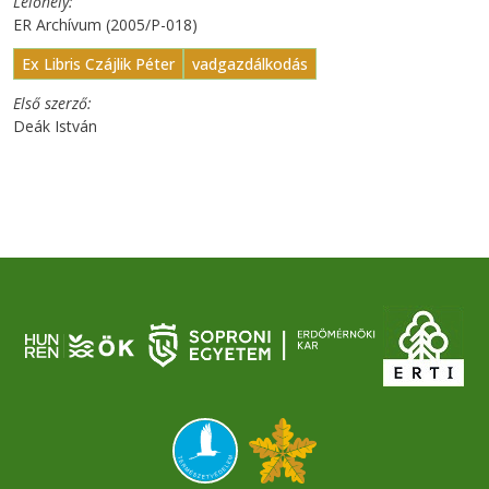
Lelőhely
ER Archívum (2005/P-018)
Ex Libris Czájlik Péter
vadgazdálkodás
Első szerző
Deák István