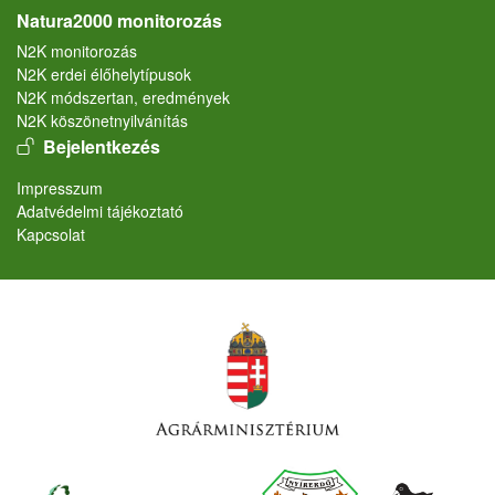
Natura2000 monitorozás
N2K monitorozás
N2K erdei élőhelytípusok
N2K módszertan, eredmények
N2K köszönetnyilvánítás
User account menu
Bejelentkezés
Lábléc
Impresszum
Adatvédelmi tájékoztató
Kapcsolat