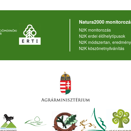
Natura2000 monitorozá
N2K monitorozás
N2K erdei élőhelytípusok
N2K módszertan, eredmény
N2K köszönetnyilvánítás