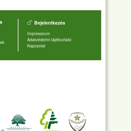
User account menu
s
Bejelentkezés
Lábléc
Impresszum
Adatvédelmi tájékoztató
ek
Kapcsolat