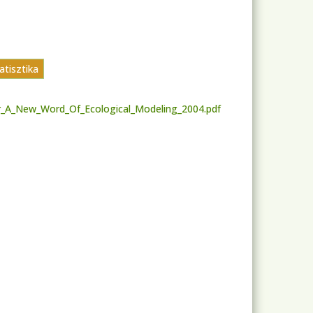
atisztika
For_A_New_Word_Of_Ecological_Modeling_2004.pdf