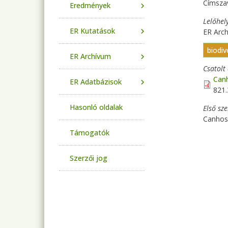
Címsza
Eredmények
Lelőhel
ER Kutatások
ER Arch
biodiv
ER Archívum
Csatol
Canh
ER Adatbázisok
821
Hasonló oldalak
Első sz
Canhos,
Támogatók
Szerzői jog