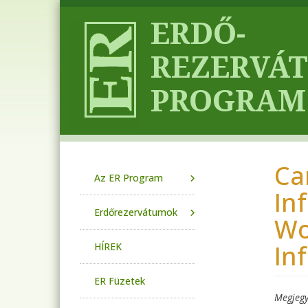
Ugrás a tartalomra
Ca
Main navigation
Az ER Program
In
Erdőrezervátumok
Wo
Inf
HÍREK
ER Füzetek
Megjegy