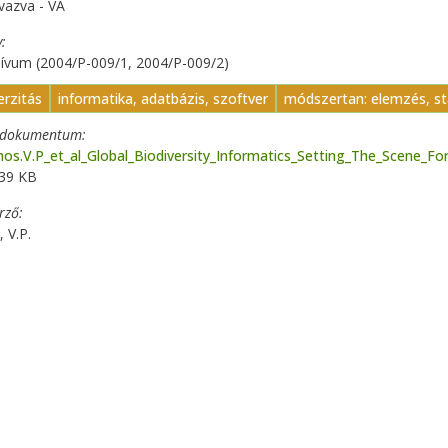
vazva - VA
y
ívum (2004/P-009/1, 2004/P-009/2)
erzitás
informatika, adatbázis, szoftver
módszertan: elemzés, st
t dokumentum
os.V.P_et_al_Global_Biodiversity_Informatics_Setting_The_Scene_
.39 KB
erző
 V.P.