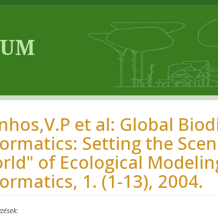
nhos,V.P et al: Global Biod
formatics: Setting the Sce
rld" of Ecological Modeling
ormatics, 1. (1-13), 2004.
zések