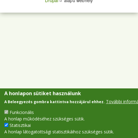
Drupal
alapú webhely
A honlapon sütiket használunk
További inform
A Beleegyezés gombra kattintva hozzájárul ehhez.
Funkcionális
A honlap működéséhez szükséges sütik.
Statisztikai
A honlap látogatottsági statisztikáihoz szükséges sütik.