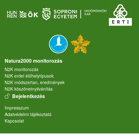
Natura2000 monitorozás
N2K monitorozás
N2K erdei élőhelytípusok
N2K módszertan, eredmények
N2K köszönetnyilvánítás
User account menu
Bejelentkezés
Lábléc
Impresszum
Adatvédelmi tájékoztató
Kapcsolat