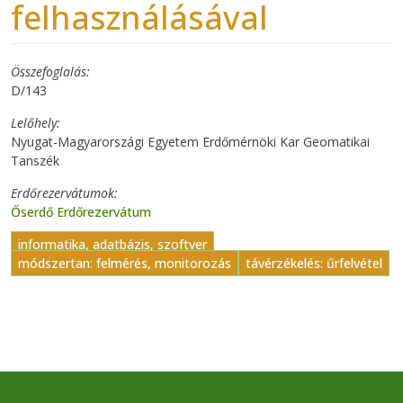
felhasználásával
Összefoglalás
D/143
Lelőhely
Nyugat-Magyarországi Egyetem Erdőmérnöki Kar Geomatikai
Tanszék
Erdőrezervátumok
Őserdő Erdőrezervátum
informatika, adatbázis, szoftver
módszertan: felmérés, monitorozás
távérzékelés: űrfelvétel