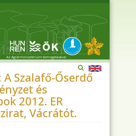
Az Agrárminisztérium támogatásával
: A Szalafő-Őserdő
ényzet és
pok 2012. ER
irat, Vácrátót.