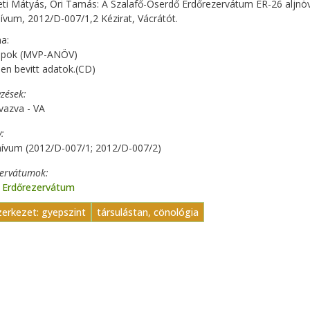
eti Mátyás, Őri Tamás: A Szalafő-Őserdő Erdőrezervátum ER-26 aljnö
ívum, 2012/D-007/1,2 Kézirat, Vácrátót.
a:
lapok (MVP-ANÖV)
en bevitt adatok.(CD)
zések
vazva - VA
y
hívum (2012/D-007/1; 2012/D-007/2)
zervátumok
ő Erdőrezervátum
zerkezet: gyepszint
társulástan, cönológia