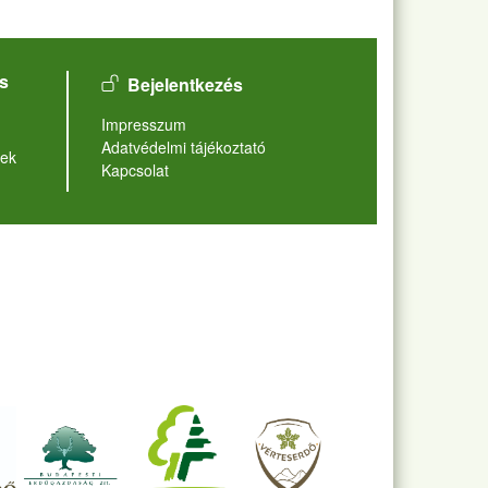
User account menu
s
Bejelentkezés
Lábléc
Impresszum
Adatvédelmi tájékoztató
ek
Kapcsolat