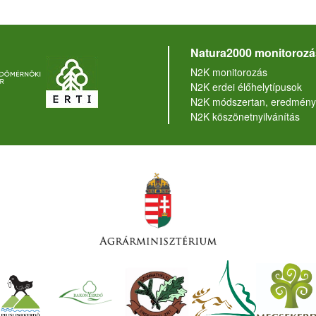
Natura2000 monitorozá
N2K monitorozás
N2K erdei élőhelytípusok
N2K módszertan, eredmény
N2K köszönetnyilvánítás