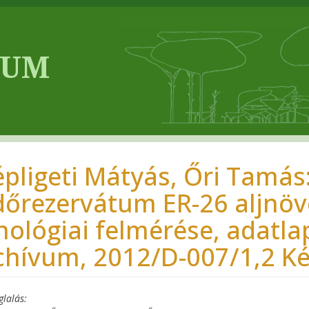
épligeti Mátyás, Őri Tamás
dőrezervátum ER-26 aljnöv
nológiai felmérése, adatla
chívum, 2012/D-007/1,2 Kéz
glalás