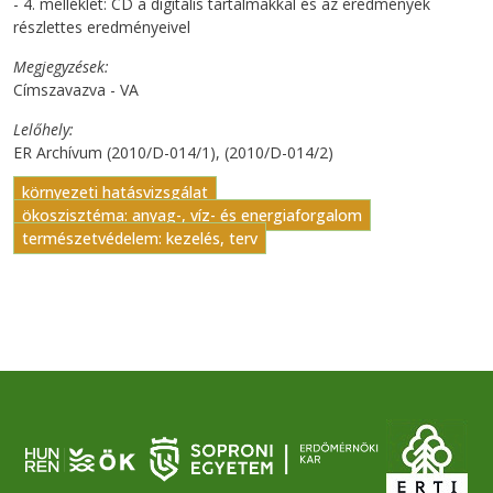
- 4. melléklet: CD a digitális tartalmakkal és az eredmények
részlettes eredményeivel
Megjegyzések
Címszavazva - VA
Lelőhely
ER Archívum (2010/D-014/1), (2010/D-014/2)
környezeti hatásvizsgálat
ökoszisztéma: anyag-, víz- és energiaforgalom
természetvédelem: kezelés, terv