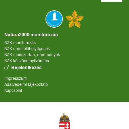
Natura2000 monitorozás
N2K monitorozás
N2K erdei élőhelytípusok
N2K módszertan, eredmények
N2K köszönetnyilvánítás
User account menu
Bejelentkezés
Lábléc
Impresszum
Adatvédelmi tájékoztató
Kapcsolat