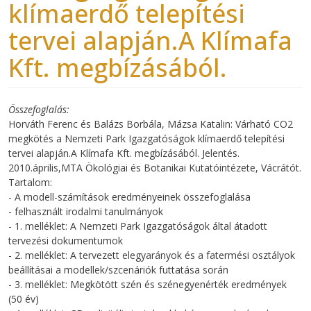
klímaerdő telepítési
tervei alapján.A Klímafa
Kft. megbízásából.
Összefoglalás
Horváth Ferenc és Balázs Borbála, Mázsa Katalin: Várható CO2
megkötés a Nemzeti Park Igazgatóságok klímaerdő telepítési
tervei alapján.A Klímafa Kft. megbízásából. Jelentés.
2010.április,MTA Ökológiai és Botanikai Kutatóintézete, Vácrátót.
Tartalom:
- A modell-számítások eredményeinek összefoglalása
- felhasznált irodalmi tanulmányok
- 1. melléklet: A Nemzeti Park Igazgatóságok által átadott
tervezési dokumentumok
- 2. melléklet: A tervezett elegyarányok és a fatermési osztályok
beállításai a modellek/szcenáriók futtatása során
- 3. melléklet: Megkötött szén és szénegyenérték eredmények
(50 év)