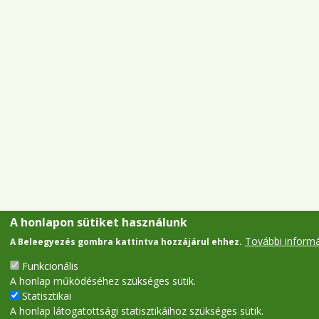
A honlapon sütiket használunk
További inform
A Beleegyezés gombra kattintva hozzájárul ehhez.
Funkcionális
A honlap működéséhez szükséges sütik.
Statisztikai
A honlap látogatottsági statisztikáihoz szükséges sütik.