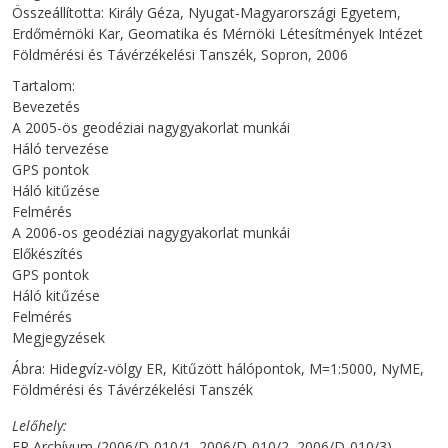
Összeállította: Király Géza, Nyugat-Magyarországi Egyetem,
Erdőmérnöki Kar, Geomatika és Mérnöki Létesítmények Intézet
Földmérési és Távérzékelési Tanszék, Sopron, 2006
Tartalom:
Bevezetés
A 2005-ös geodéziai nagygyakorlat munkái
Háló tervezése
GPS pontok
Háló kitűzése
Felmérés
A 2006-os geodéziai nagygyakorlat munkái
Előkészítés
GPS pontok
Háló kitűzése
Felmérés
Megjegyzések
Ábra: Hidegvíz-völgy ER, Kitűzött hálópontok, M=1:5000, NyME,
Földmérési és Távérzékelési Tanszék
Lelőhely
ER Archívum (2006/D-010/1, 2006/D-010/2, 2006/D-010/3)