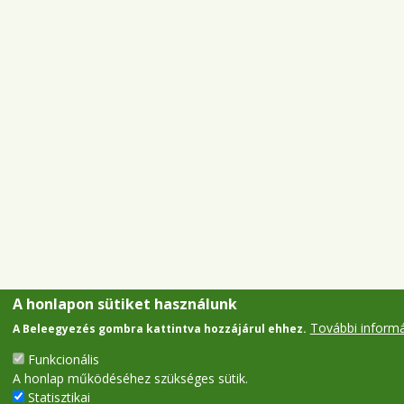
A honlapon sütiket használunk
További inform
A Beleegyezés gombra kattintva hozzájárul ehhez.
Funkcionális
A honlap működéséhez szükséges sütik.
Statisztikai