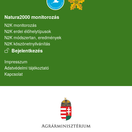
Natura2000 monitorozás
N2K monitorozás
N2K erdei élőhelytípusok
N2K módszertan, eredmények
N2K köszönetnyilvánítás
User account menu
Bejelentkezés
Lábléc
Impresszum
Adatvédelmi tájékoztató
Kapcsolat