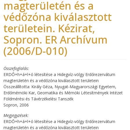
magterületén és a
védőzóna kiválasztott
területein. Kézirat,
Sopron. ER Archívum
(2006/D-010)
Összefoglalás
ERDŐ+h+á+l+ó létesítése a Hidegvíz-völgy Erdőrezervátum
magterületén és a védőzóna kiválasztott területein
Összeállította: Király Géza, Nyugat-Magyarországi Egyetem,
Erdőmérnöki Kar, Geomatika és Mérnöki Létesítmények Intézet
Földmérési és Távérzékelési Tanszék
Sopron, 2006
Megjegyzések
ERDŐ+h+á+l+ó létesítése a Hidegvíz-völgy Erdőrezervátum
magterületén és a védőzóna kiválasztott területein