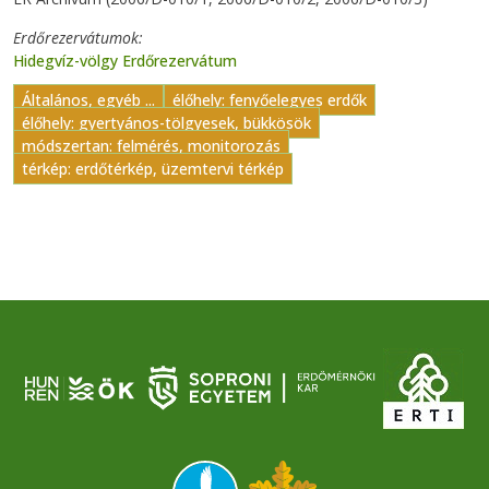
Erdőrezervátumok
Hidegvíz-völgy Erdőrezervátum
Általános, egyéb ...
élőhely: fenyőelegyes erdők
élőhely: gyertyános-tölgyesek, bükkösök
módszertan: felmérés, monitorozás
térkép: erdőtérkép, üzemtervi térkép