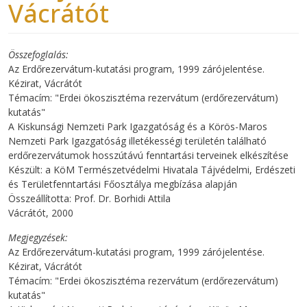
Vácrátót
Összefoglalás
Az Erdőrezervátum-kutatási program, 1999 zárójelentése.
Kézirat, Vácrátót
Témacím: "Erdei ökoszisztéma rezervátum (erdőrezervátum)
kutatás"
A Kiskunsági Nemzeti Park Igazgatóság és a Körös-Maros
Nemzeti Park Igazgatóság illetékességi területén található
erdőrezervátumok hosszútávú fenntartási terveinek elkészítése
Készült: a KöM Természetvédelmi Hivatala Tájvédelmi, Erdészeti
és Területfenntartási Főosztálya megbízása alapján
Összeállította: Prof. Dr. Borhidi Attila
Vácrátót, 2000
Megjegyzések
Az Erdőrezervátum-kutatási program, 1999 zárójelentése.
Kézirat, Vácrátót
Témacím: "Erdei ökoszisztéma rezervátum (erdőrezervátum)
kutatás"