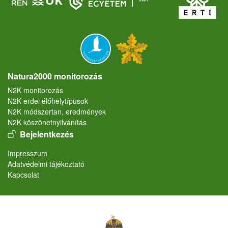
Natura2000 monitorozás
N2K monitorozás
N2K erdei élőhelytípusok
N2K módszertan, eredmények
N2K köszönetnyilvánítás
User account menu
Bejelentkezés
Lábléc
Impresszum
Adatvédelmi tájékoztató
Kapcsolat