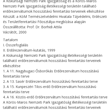
A Kiskunsági Nemzeti Park Igazgatóság és a Körös-Maros
Nemzeti Park Igazgatóság illetékességi területén található
erdőrezervátumok hosszútávú fenntartási terveinek elkészítése
Készült: a KöM Természetvédelmi Hivatala Tájvédelmi, Erdészeti
és Területfenntartási Főosztálya megbízása alapján
Összeállította: Prof. Dr. Borhidi Attila
Vácrátót, 2000
Tartalom
I. Összefoglalás
II. Erdőrezervátum-kutatás, 1999
A Kiskunsági Nemzeti Park Igazgatóság illetékességi területén
található erdőrezervátumok hosszútávú fenntartási terveinek
elkészítése
1. A 11. Nagybugaci Ősborókás Erdőrezervátum hosszútávú
fenntartási terve
2. A 13. Sasér Erdőrezervátum hosszútávú fenntartási terve
3. A 15. Kunpeszéri Tilos-erdő Erdőrezervátum hosszútávú
fenntartási terve
4. A 16. Közös-erdő Erdőrezervátum hosszútávú fenntartási terve
A Körös-Maros Nemzeti Park Igazgatóság illetékességi területén
található erdőrezervátumok hosszútávú fenntartási terveinek