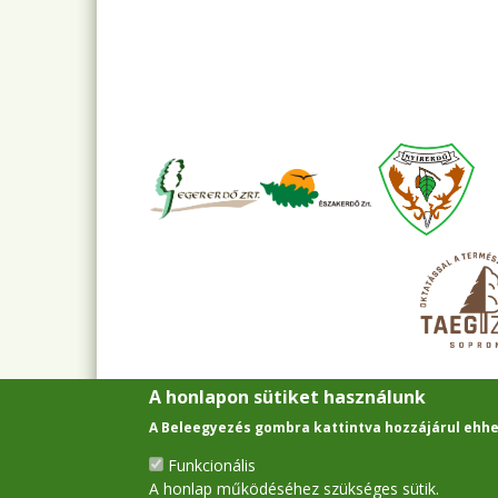
A honlapon sütiket használunk
A Beleegyezés gombra kattintva hozzájárul ehhe
Funkcionális
A honlap működéséhez szükséges sütik.