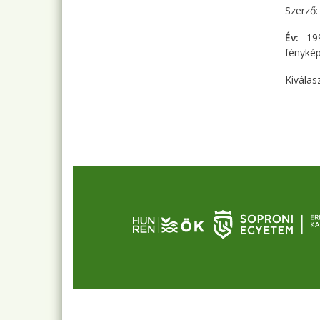
Szerző
Év
19
fényké
Kiválas