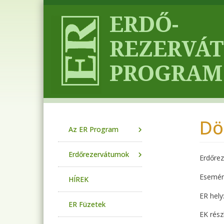
Ugrás a tartalomra
Dö
Main navigation
Az ER Program
Erdőrezervátumok
Erdőre
Esemén
HÍREK
ER hely
ER Füzetek
EK rész