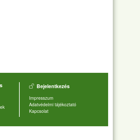
User account menu
s
Bejelentkezés
Lábléc
Impresszum
Adatvédelmi tájékoztató
ek
Kapcsolat