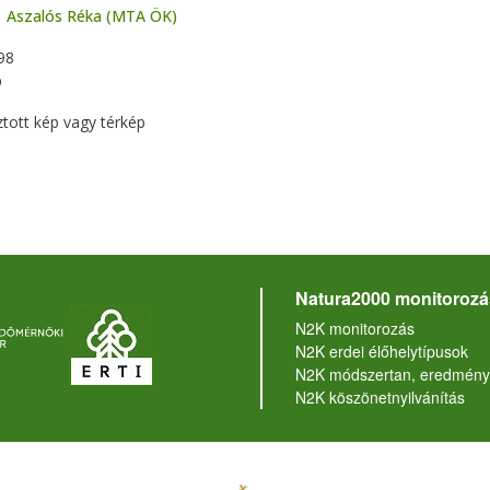
Aszalós Réka (MTA ÖK)
98
p
ztott kép vagy térkép
Natura2000 monitorozá
N2K monitorozás
N2K erdei élőhelytípusok
N2K módszertan, eredmény
N2K köszönetnyilvánítás