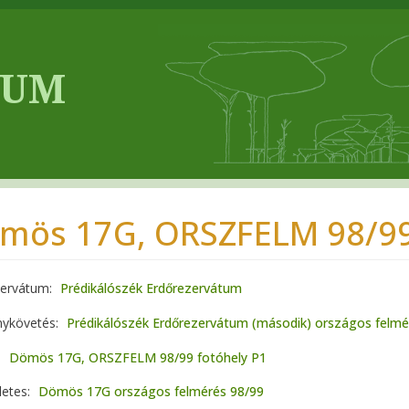
mös 17G, ORSZFELM 98/99,
zervátum
Prédikálószék Erdőrezervátum
ykövetés
Prédikálószék Erdőrezervátum (második) országos felmé
Dömös 17G, ORSZFELM 98/99 fotóhely P1
letes
Dömös 17G országos felmérés 98/99