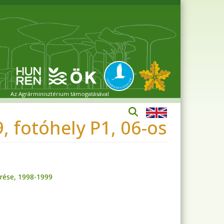
Az Agrárminisztérium támogatásával
 fotóhely P1, 06-os
rése, 1998-1999