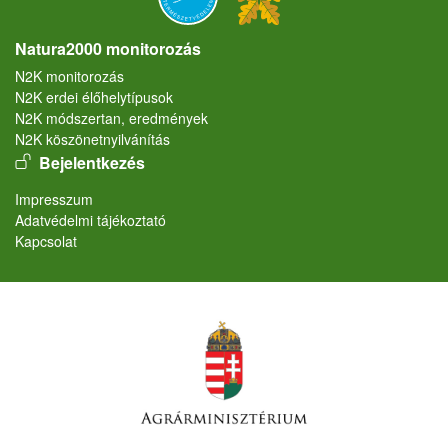
Natura2000 monitorozás
N2K monitorozás
N2K erdei élőhelytípusok
N2K módszertan, eredmények
N2K köszönetnyilvánítás
User account menu
Bejelentkezés
Lábléc
Impresszum
Adatvédelmi tájékoztató
Kapcsolat