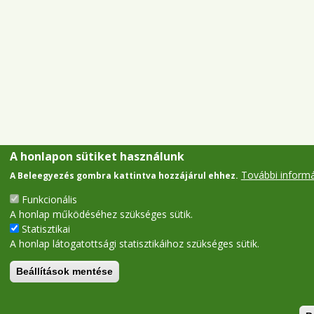
A honlapon sütiket használunk
További inform
A Beleegyezés gombra kattintva hozzájárul ehhez.
Funkcionális
A honlap működéséhez szükséges sütik.
Statisztikai
A honlap látogatottsági statisztikáihoz szükséges sütik.
Beállítások mentése