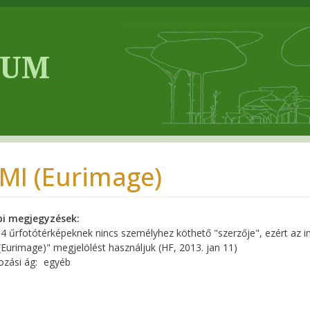
MI (Eurimage)
i megjegyzések
 űrfotótérképeknek nincs személyhez köthető "szerzője", ezért az 
Eurimage)" megjelölést használjuk (HF, 2013. jan 11)
ozási ág
egyéb