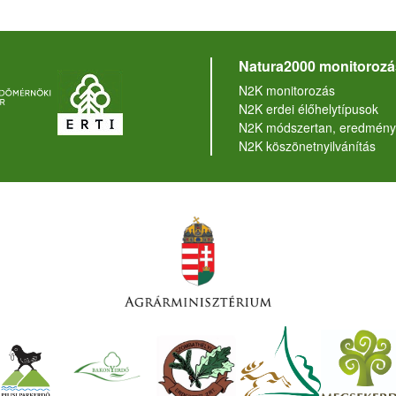
Natura2000 monitorozá
N2K monitorozás
N2K erdei élőhelytípusok
N2K módszertan, eredmény
N2K köszönetnyilvánítás