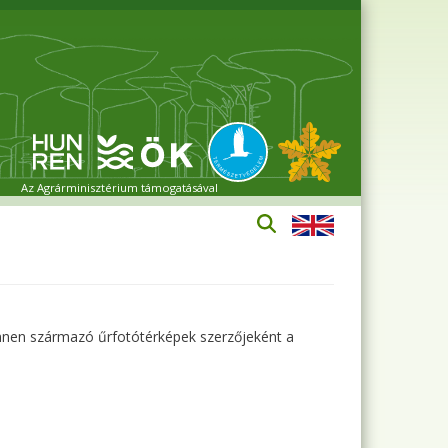
Az Agrárminisztérium támogatásával
innen származó űrfotótérképek szerzőjeként a