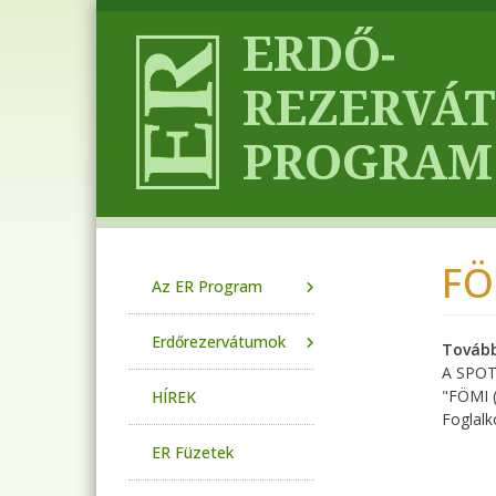
Ugrás a tartalomra
FÖ
Main navigation
Az ER Program
Erdőrezervátumok
Tovább
A SPOT4
"FÖMI (
HÍREK
Foglalk
ER Füzetek