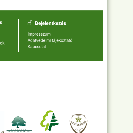
User account menu
s
Bejelentkezés
Lábléc
Impresszum
Adatvédelmi tájékoztató
ek
Kapcsolat