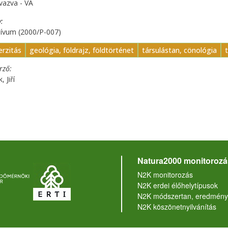
vazva - VA
y
hívum (2000/P-007)
erzitás
geológia, földrajz, földtörténet
társulástan, cönológia
erző
, Jiří
Natura2000 monitorozá
N2K monitorozás
N2K erdei élőhelytípusok
N2K módszertan, eredmény
N2K köszönetnyilvánítás