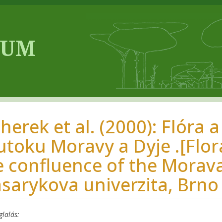
cherek et al. (2000): Flóra 
utoku Moravy a Dyje .[Flor
e confluence of the Morava
sarykova univerzita, Brno
glalás