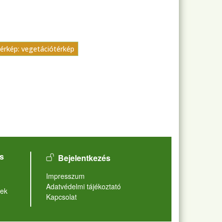
térkép: vegetációtérkép
User account menu
s
Bejelentkezés
Lábléc
Impresszum
Adatvédelmi tájékoztató
ek
Kapcsolat