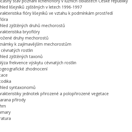
učasný stav poznání lichenoflóry v lužních oblastech České republiky
ehled lišejníků zjištěných v letech 1996-1997
arakteristika flóry lišejníků ve vztahu k podmínkám prostředí
flóra
ehled zjištěných druhů mechorostů
arakteristika bryoflóry
hrožené druhy mechorostů
oznámky k zajímavějším mechorostům
a cévnatých rostlin
ehled zjištěných taxonů
alýza frekvence výskytu cévnatých rostlin
togeografické zhodnocení
tace
todika
řehled syntaxonomů
arakteristiky jednotek přirozené a polopřirozené vegetace
arana přírody
hrn
mmary
eratura