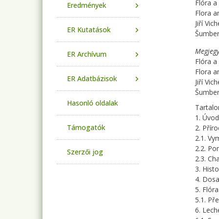
Flóra a
Eredmények
Flora a
Jiří Vi
ER Kutatások
Šumbero
Megjegy
ER Archívum
Flóra a
Flora a
ER Adatbázisok
Jiří Vi
Šumbero
Hasonló oldalak
Tartalo
1. Úvod
Támogatók
2. Přír
2.1. V
2.2. Po
Szerzői jog
2.3. Ch
3. Histo
4. Dosa
5. Fló
5.1. Př
6. Lech