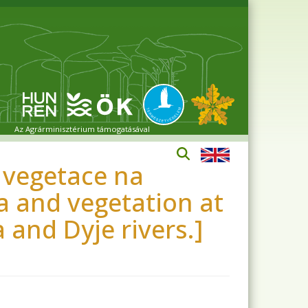
Az Agrárminisztérium támogatásával
a vegetace na
a and vegetation at
 and Dyje rivers.]