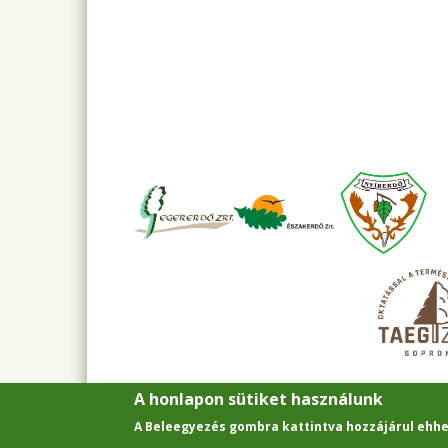
A honlapon sütiket használunk
A Beleegyezés gombra kattintva hozzájárul ehhe