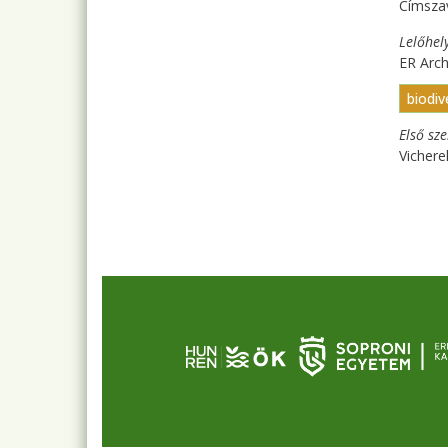
Címsza
Lelőhel
ER Arc
biodiv
Első sz
Vicherek