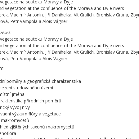
 vegetace na soutoku Moravy a Dyje
nd vegetation at the confluence of the Morava and Dyje rivers
cherek, Vladimír Antonín, Jiří Danihelka, Vít Grulich, Bronislav Gruna, Z
vá, Petr Vampola a Alois Vágner
zések
 vegetace na soutoku Moravy a Dyje
nd vegetation at the confluence of the Morava and Dyje rivers
cherek, Vladimír Antonín, Jiří Danihelka, Vít Grulich, Bronislav Gruna, Z
vá, Petr Vampola a Alois Vágner
m:
odní poměry a geografická charakteristika
ymezení studovaného území
místní jména
arakteristika přírodních poměrů
rický vývoj nivy
vadní výzkum flóry a vegetace
ra makromycetů
ehled zjištěných taxonů makromycetů
enoflóra