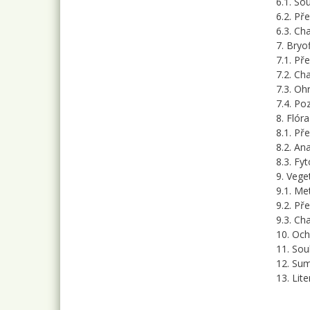
6.1. So
6.2. Př
6.3. Ch
7. Bryo
7.1. Př
7.2. Ch
7.3. O
7.4. P
8. Flór
8.1. Př
8.2. An
8.3. Fy
9. Vege
9.1. Me
9.2. P
9.3. Ch
10. Och
11. Sou
12. Su
13. Lit