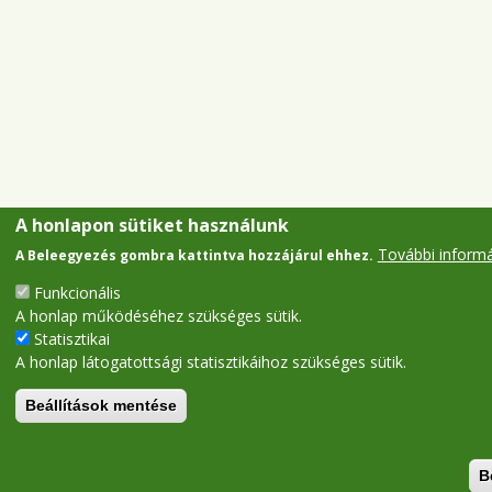
A honlapon sütiket használunk
További inform
A Beleegyezés gombra kattintva hozzájárul ehhez.
Funkcionális
A honlap működéséhez szükséges sütik.
Statisztikai
A honlap látogatottsági statisztikáihoz szükséges sütik.
Beállítások mentése
B