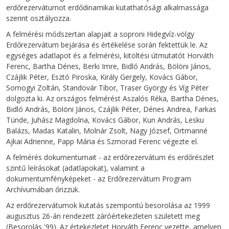
erdőrezervátumot erdődinamikai kutathatósági alkalmassága
szerint osztályozza.
A felmérési módszertan alapjait a soproni Hidegvíz-völgy
Erdőrezervátum bejárása és értékelése során fektettük le. Az
egységes adatlapot és a felmérési, kitöltési útmutatót Horváth
Ferenc, Bartha Dénes, Berki Imre, Bidló András, Bölöni János,
Czájlik Péter, Esztó Piroska, Király Gergely, Kovács Gábor,
Somogyi Zoltán, Standovár Tibor, Traser György és Víg Péter
dolgozta ki. Az országos felmérést Aszalós Réka, Bartha Dénes,
Bidló András, Bölöni János, Czájlik Péter, Dénes Andrea, Farkas
Tünde, Juhász Magdolna, Kovács Gábor, Kun András, Lesku
Balázs, Madas Katalin, Molnár Zsolt, Nagy József, Ortmanné
Ajkai Adrienne, Papp Mária és Szmorad Ferenc végezte el.
A felmérés dokumentumait - az erdőrezervátum és erdőrészlet
szintű leírásokat (adatlapokat), valamint a
dokumentumfényképeket - az Erdőrezervátum Program
Archívumában őrizzük.
Az erdőrezervátumok kutatás szempontú besorolása az 1999
augusztus 26-án rendezett záróértekezleten született meg
(Besorolás '99). Az értekezletet Horváth Ferenc vezette, amelyen