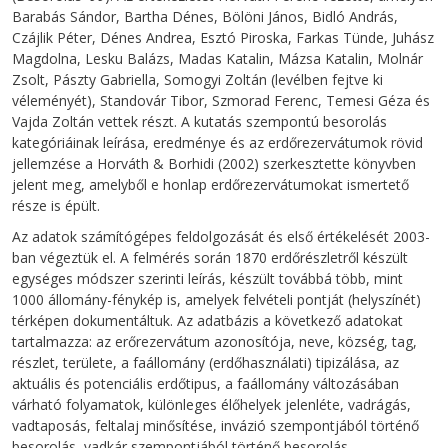
Barabás Sándor, Bartha Dénes, Bölöni János, Bidló András,
Czájlik Péter, Dénes Andrea, Esztó Piroska, Farkas Tünde, Juhász
Magdolna, Lesku Balázs, Madas Katalin, Mázsa Katalin, Molnár
Zsolt, Pászty Gabriella, Somogyi Zoltán (levélben fejtve ki
véleményét), Standovár Tibor, Szmorad Ferenc, Temesi Géza és
Vajda Zoltán vettek részt. A kutatás szempontú besorolás
kategóriáinak leírása, eredménye és az erdőrezervátumok rövid
jellemzése a Horváth & Borhidi (2002) szerkesztette könyvben
jelent meg, amelyből e honlap erdőrezervátumokat ismertető
része is épült.
Az adatok számítógépes feldolgozását és első értékelését 2003-
ban végeztük el. A felmérés során 1870 erdőrészletről készült
egységes módszer szerinti leírás, készült továbbá több, mint
1000 állomány-fénykép is, amelyek felvételi pontját (helyszínét)
térképen dokumentáltuk. Az adatbázis a következő adatokat
tartalmazza: az erőrezervátum azonosítója, neve, község, tag,
részlet, területe, a faállomány (erdőhasználati) tipizálása, az
aktuális és potenciális erdőtipus, a faállomány változásában
várható folyamatok, különleges élőhelyek jelenléte, vadrágás,
vadtaposás, feltalaj minősítése, invázió szempontjából történő
besorolás, vadkár szempontjából történő besorolás.