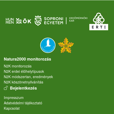
Natura2000 monitorozás
N2K monitorozás
N2K erdei élőhelytípusok
N2K módszertan, eredmények
N2K köszönetnyilvánítás
User account menu
Bejelentkezés
Lábléc
Impresszum
Adatvédelmi tájékoztató
Kapcsolat