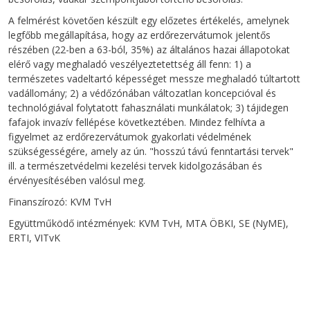
A felmérést követően készült egy előzetes értékelés, amelynek
legfőbb megállapítása, hogy az erdőrezervátumok jelentős
részében (22-ben a 63-ból, 35%) az általános hazai állapotokat
elérő vagy meghaladó veszélyeztetettség áll fenn: 1) a
természetes vadeltartó képességet messze meghaladó túltartott
vadállomány; 2) a védőzónában változatlan koncepcióval és
technológiával folytatott fahasználati munkálatok; 3) tájidegen
fafajok invazív fellépése következtében. Mindez felhívta a
figyelmet az erdőrezervátumok gyakorlati védelmének
szükségességére, amely az ún. "hosszú távú fenntartási tervek"
ill. a természetvédelmi kezelési tervek kidolgozásában és
érvényesítésében valósul meg.
Finanszírozó: KVM TvH
Együttműködő intézmények: KVM TvH, MTA ÖBKI, SE (NyME),
ERTI, VITvK