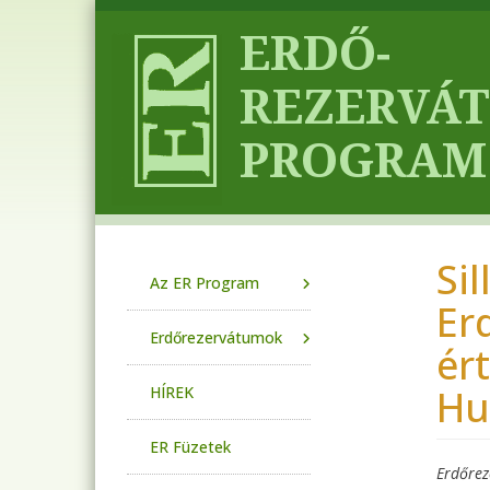
Ugrás a tartalomra
Sil
Main navigation
Az ER Program
Er
Erdőrezervátumok
ér
Hu
HÍREK
ER Füzetek
Erdőre