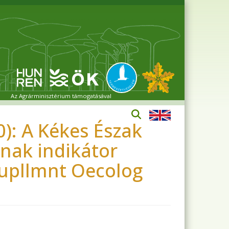
Az Agrárminisztérium támogatásával
00): A Kékes Észak
nak indikátor
Supllmnt Oecolog