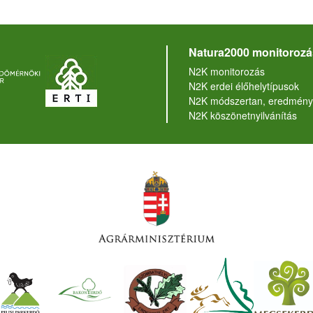
Natura2000 monitorozá
N2K monitorozás
N2K erdei élőhelytípusok
N2K módszertan, eredmény
N2K köszönetnyilvánítás