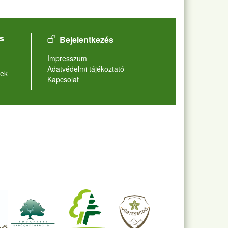
User account menu
s
Bejelentkezés
Lábléc
Impresszum
Adatvédelmi tájékoztató
ek
Kapcsolat