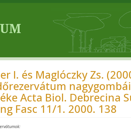
ler I. és Maglóczky Zs. (20
dőrezervátum nagygombái
téke Acta Biol. Debrecina 
ng Fasc 11/1. 2000. 138
zervátumok