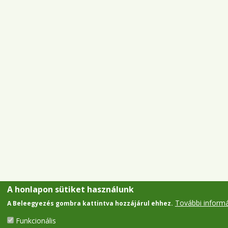
A honlapon sütiket használunk
További inform
A Beleegyezés gombra kattintva hozzájárul ehhez.
Funkcionális