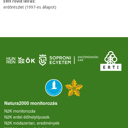
ERH rövid leírás
erdőrészlet (1997-es állapot)
Natura2000 monitorozás
N2K monitorozás
N2K erdei élőhelytípusok
N2K módszertan, eredmények