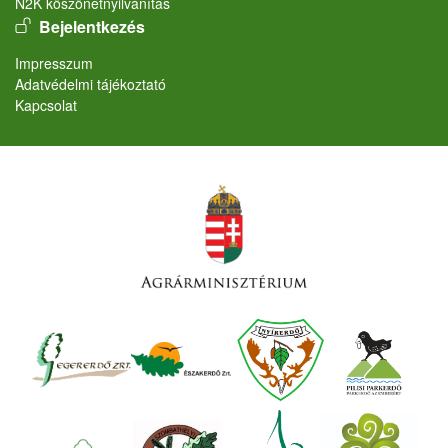
N2K köszönetnyilvánítás
User account menu
Bejelentkezés
Lábléc
Impresszum
Adatvédelmi tájékoztató
Kapcsolat