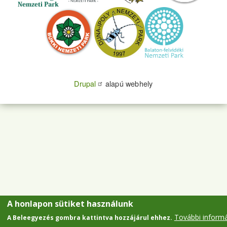
Drupal
alapú webhely
A honlapon sütiket használunk
További inform
A Beleegyezés gombra kattintva hozzájárul ehhez.