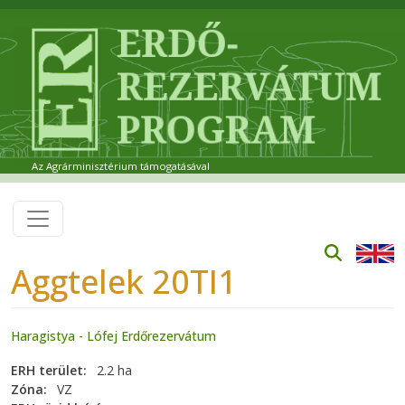
Ugrás a tartalomra
Az Agrárminisztérium támogatásával
Aggtelek 20TI1
Haragistya - Lófej Erdőrezervátum
ERH terület
2.2 ha
Zóna
VZ