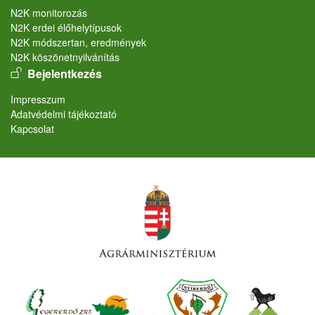
N2K monitorozás
N2K erdei élőhelytípusok
N2K módszertan, eredmények
N2K köszönetnyilvánítás
User account menu
Bejelentkezés
Lábléc
Impresszum
Adatvédelmi tájékoztató
Kapcsolat